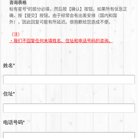
咨询表格
标有星号*的部分必填，然后按【确认】按钮。如果所有信息正
确，按【提交】按钮。由于经常会有出差安排（国内和国
外），因此回复可能有所延迟。很抱歉给您造成不便。
（注）
・我们不回复任何未填姓名、住址和电话号码的咨询。
姓名*
住址*
电话号码*