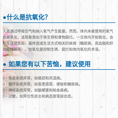
●什么是抗氧化？
人类通过呼吸空气和纳入氧气产生能量。然而，体内未被使用的氧气
会被氧化，该现象类似于铁生锈和食物腐烂。一旦体内开始氧化，会
产生连锁反应，最终造成生活方式相关的疾病（糖尿病、高血脂和肝
功能缺陷等）。抗氧化是控制生锈、腐烂和体内氧化的术语。
● 如果您有以下苦恼，建议使用
・免疫系统异常，如癌症和风湿病。
・循环系统异常，如易患感冒、便秘和糖尿病。
・神经系统异常，如脑梗塞和帕金森病。
・过敏，如异位性皮炎和病态居室综合症。