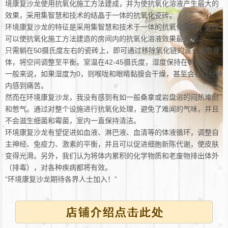
境康复沙龙使用抗氧化施工方法建成，并为使抗氧化溶液产生最大的
效果，采用集智慧和技术的结晶于一体的抗氧化瓷砖。
环境康复沙龙的特征是采用集智慧和技术于一体的抗氧化瓷砖，这样
可以使抗氧化施工方法建造的房间内的抗氧化溶液效果最大化。
只需躺在50摄氏度左右的瓷砖上，即可通过移除氧化链的波长治愈身
体，将空间调整至平衡。室温在42-45摄氏度，湿度保持在0-20%。
一般来说，如果湿度为0，则喉咙和眼睛黏膜会干燥，甚至会在几分钟
内感到痛苦。
然而在环境康复沙龙，我没有感到有如一般桑拿或岩盘浴的闷热难耐
和憋气。通过对整个设施进行抗氧化处理，避免了难闻的气味，并且
不会滋生细菌和霉菌，室内一直保持清洁。
环境康复沙龙有望促进如血液、淋巴液、血清等的体液循环，调整自
主神经、免疫力、激素的平衡，并且可以促进细胞新陈代谢，使皮肤
变得光滑。另外，我们认为将体内累积的化学物质和老废物排出体外
（排毒），对各种疾病都将有效。
“环境康复沙龙期待各界人士加入！”