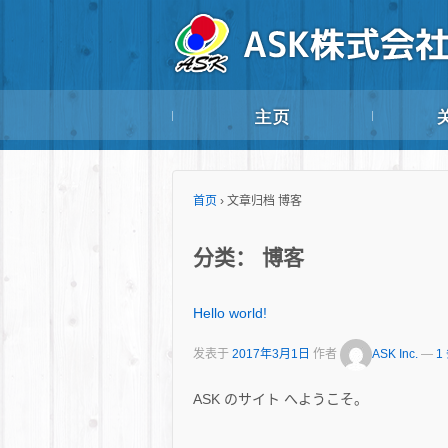
首页
›
文章归档 博客
分类：
博客
Hello world!
发表于
2017年3月1日
作者
ASK Inc.
—
1
ASK のサイト へようこそ。