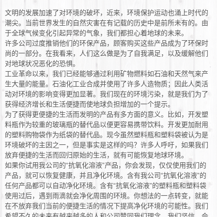
文明的发展加速了对环境的破坏，近来，环境保护运动也涌上时代的
潮尖。当前世界发生的自然灾害在有记载的历史中是前所未有的。由
于全球气候变化引起异常的气象，我们都担心着地球的未来。
许多公司过度推销他们的环保产品，顾客购买这些产品成为了环保时
尚的一部分。在我看来，人们这么做是为了自我满足，以及缓解他们
对地球状况恶化的恐惧。
工业革命以来，我们已经能够通过利用矿物燃料如石油和天然气来产
生大量的能量。石油化工业合成并使用了许多人造物质；因此人类活
动对环境的影响变得更加显著。我们现在的环境污染，就是我们为了
获得经济增长和生活便捷而使地球负担增加的一个提示。
为了获得更便捷的生活而发明的产品有多方面的意义。比如，开发塑
料瓶作为较重的玻璃瓶的替代品以便更容易携带饮料。开发更加耐用
的塑料购物袋作为纸袋的替代品。现今虽然塑料瓶和塑料袋被认为是
环境破坏的主因之一，但是事实是这样的吗？许多人呼吁，如果我们
放弃便捷的生活而回归原始的生活，就有可能恢复地球环境。
如果你试用我公司的“抗氧化溶液”产品，你会发现，仅仅使用我们的
产品，就可以恢复健康，并且净化环境。含有我公司“抗氧化溶液”的
任何产品都可以自动净化环境。含有“抗氧化溶液”的塑料瓶和塑料袋
使用过后，遇到雨滴就会净化周围的环境。你想法的一点转变，就能
在不放弃我们当前的便捷生活的情况下提高净化环境的可能性。我们
希望不久的未来有越来越多的人和公司赞同我们理念。我们坚信，会