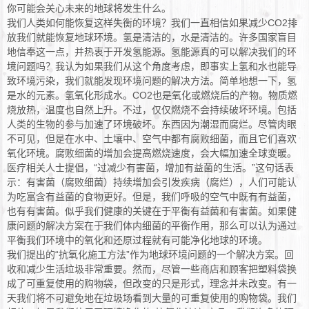
你可能会关心未来的地球将发生什么。
我们人类如何能恢复这样失衡的环境？我们一直相信如果减少CO2排
放我们就能恢复地球环境。氢是清洁的，水是清洁的。许多国家盲目
地信奉这一点，并热衷于开发氢能源。氢能源真的可以解决我们的环
境问题吗？我认为如果我们从这个角度考虑，即事实上氢和水也能导
致环境污染，我们就能发现环境问题的解决方法。简单地想一下，氢
是水的元素。氢氧化形成水。CO2也是氧化或燃烧后的产物。物质燃
烧放热，温度也自然上升。不过，仅仅燃烧不会持续破坏环境。包括
人类的生物的参与加速了环境破坏。东西因为潮湿而腐烂。尽管肉眼
不可见，但是在水中、土壤中、空气中都有腐败细菌，而且它们喜欢
氧化环境。腐败细菌的增加会提高燃烧速度，会大幅加速全球变暖。
医疗相关人士提倡，“过减少有害菌，增加有益菌的生活。”这句话表
示：有害菌（腐败细菌）持续增加会引发疾病（腐烂），人们可能认
为吃富含有益菌的食物更好。但是，我们呼吸的空气中既有有益菌，
也有有害菌。似乎我们健康的关键在于平衡有益菌和有害菌。如果健
康问题的解决方案在于我们体内细菌的平衡作用，那么可以认为通过
平衡我们环境中的氧化和还原过程就有可能净化地球的环境。
我们提出的“抗氧化施工方法”作为地球环境问题的一个解决方案。回
收和减少生活垃圾非常重要。然而，尽管一些商店和顾客把塑料袋换
成了可重复使用的购物袋，但改变的只是形式，理念并未改变。有一
天我们将不可避免地在垃圾场看到大量的可重复使用的购物袋。我们