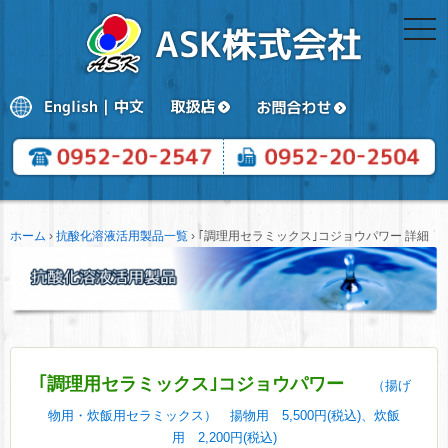
togg
navi
ホーム
›
抗酸化溶液活用製品一覧
›
｢調理用セラミックス｣コジョウパワー 詳細
｢調理用セラミックス｣コジョウパワー
（揚げ
物用・炊飯用セラミックス） 揚物用 5,500円(税込)、炊飯
用 2,200円(税込)