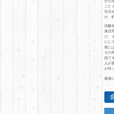
から
ごと
生活
が、
抗酸
液活
だ、
にし
後に
その
捨て
人が
が待
最後