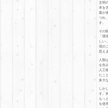
文明
本を
葉が
つれ
す。
その
「環
しい
境の
思え
人類
を生
人工
たこ
多大
しか
す。
もっ
を使