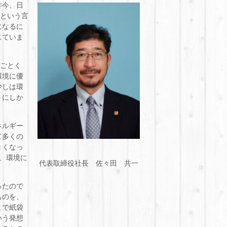
昨今、日
”という言
になるに
じていま
のごとく
環境に優
少しは環
うにしか
ネルギー
て多くの
きくなっ
、環境に
代表取締役社長 佐々田 共一
ったので
ものを、
まで紙袋
いう発想