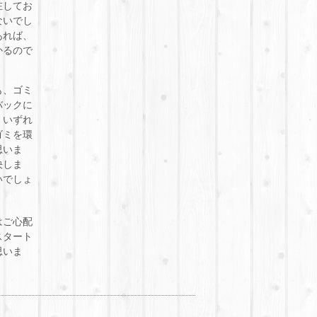
在してお
ないでし
あれば、
かるので
も、ゴミ
バックに
。いずれ
ゴミを環
思いま
決しま
いでしょ
はご心配
スタート
思いま