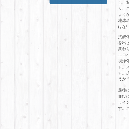
し、
り、
ょう
地球
はな
抗酸
を出
変わ
エコ
境浄
す。
す。
うか
最後
並び
ライ
す。