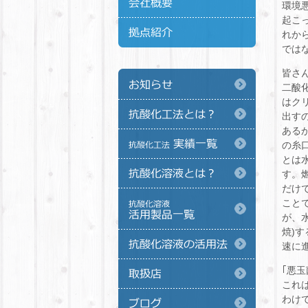
環境
起こ
れか
では
皆さ
二酸
はク
出す
ある
の糸
とは
す。
だけ
こと
が、
焼)
速に
｢悪
これ
わけ