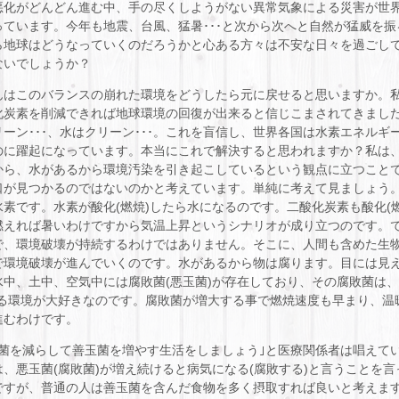
悪化がどんどん進む中、手の尽くしようがない異常気象による災害が世
っています。今年も地震、台風、猛暑･･･と次から次へと自然が猛威を振
ら地球はどうなっていくのだろうかと心ある方々は不安な日々を過ごし
ないでしょうか？
んはこのバランスの崩れた環境をどうしたら元に戻せると思いますか。
化炭素を削減できれば地球環境の回復が出来ると信じこまされてきまし
リーン･･･、水はクリーン･･･。これを盲信し、世界各国は水素エネルギ
のに躍起になっています。本当にこれで解決すると思われますか？私は
から、水があるから環境汚染を引き起こしているという観点に立つこと
口が見つかるのではないのかと考えています。単純に考えて見ましょう
水素です。水素が酸化(燃焼)したら水になるのです。二酸化炭素も酸化(燃
燃えれば暑いわけですから気温上昇というシナリオが成り立つのです。
で、環境破壊が持続するわけではありません。そこに、人間も含めた生
で環境破壊が進んでいくのです。水があるから物は腐ります。目には見
水中、土中、空気中には腐敗菌(悪玉菌)が存在しており、その腐敗菌は、
する環境が大好きなのです。腐敗菌が増大する事で燃焼速度も早まり、温
進むわけです。
玉菌を減らして善玉菌を増やす生活をしましょう｣と医療関係者は唱えて
は、悪玉菌(腐敗菌)が増え続けると病気になる(腐敗する)と言うことを言
ですが、普通の人は善玉菌を含んだ食物を多く摂取すれば良いと考えま