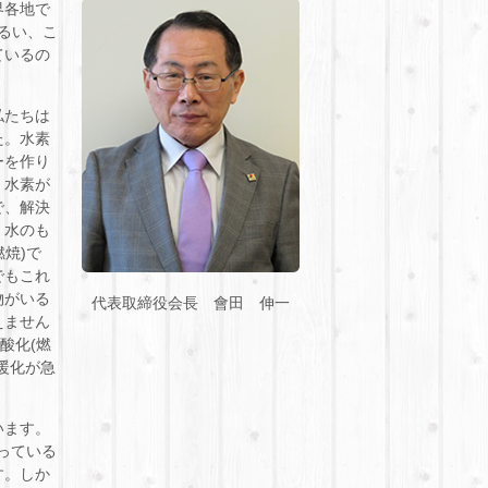
界各地で
るい、こ
ているの
私たちは
た。水素
ーを作り
、水素が
で、解決
。水のも
焼)で
でもこれ
物がいる
代表取締役会長 會田 伸一
えません
酸化(燃
暖化が急
います。
っている
す。しか