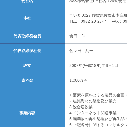
会社名
ASK株式会社(旧社名：株式会社
〒840-0027 佐賀県佐賀市本庄町
本社
TEL：0952-20-2547 FAX：095
代表取締役会長
會田 伸一
代表取締役社長
佐々田 共一
設立
2007年(平成19年)年8月1日
資本金
1,000万円
1.酵素を原料とする製品の企画
2.建築資材の製造及び販売
3.総合建設業
事業内容
4.インターネット関連事業
5.廃棄物の再生処理及び再生品
6.上記各号に関するコンサルタ