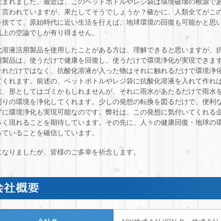
生まれました。最近は、このペットボトルやレジ袋は環境破壊の根源で
く言われていますが、果たしてそうでしょうか？確かに、人類全てがこ
を捨てて、原始時代に近い生活を行えば、地球環境の回復も可能かと思
机上の空論でしか有り得ません。
化溶液活用製品を使用したことがある方は、理解できると思いますが、
用製品は、使うだけで健康を回復し、使うだけで環境浄化が実現できま
それだけではなく、抗酸化溶液が入った物はそれに触れるだけで環境浄
てくれます。前述の、ペットボトルやレジ袋に抗酸化溶液を入れて作れ
は、形としてはゴミかもしれませんが、それに雨水があたるだけで雨水
周りの環境を浄化してくれます。少しの発想の転換を図るだけで、便利
ずに環境浄化も実現可能なのです。弊社は、この発想に気付いてくれる
多く現れることを期待しています。その先に、人々の健康回復・地球の
っていることを確信しています。
になりましたが、皆様のご多幸を祈念します。