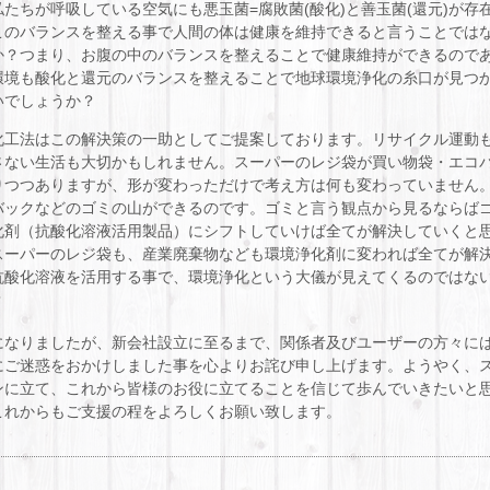
私たちが呼吸している空気にも悪玉菌=腐敗菌(酸化)と善玉菌(還元)が存
このバランスを整える事で人間の体は健康を維持できると言うことでは
か？つまり、お腹の中のバランスを整えることで健康維持ができるので
環境も酸化と還元のバランスを整えることで地球環境浄化の糸口が見つ
いでしょうか？
化工法はこの解決策の一助としてご提案しております。リサイクル運動
さない生活も大切かもしれません。スーパーのレジ袋が買い物袋・エコ
りつつありますが、形が変わっただけで考え方は何も変わっていません
バックなどのゴミの山ができるのです。ゴミと言う観点から見るならば
化剤（抗酸化溶液活用製品）にシフトしていけば全てが解決していくと
スーパーのレジ袋も、産業廃棄物なども環境浄化剤に変われば全てが解
抗酸化溶液を活用する事で、環境浄化という大儀が見えてくるのではな
？
になりましたが、新会社設立に至るまで、関係者及びユーザーの方々に
にご迷惑をおかけしました事を心よりお詫び申し上げます。ようやく、
ンに立て、これから皆様のお役に立てることを信じて歩んでいきたいと
これからもご支援の程をよろしくお願い致します。