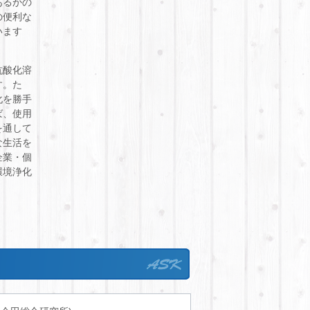
あるかの
の便利な
います
抗酸化溶
す。た
化を勝手
ば、使用
を通して
な生活を
企業・個
環境浄化