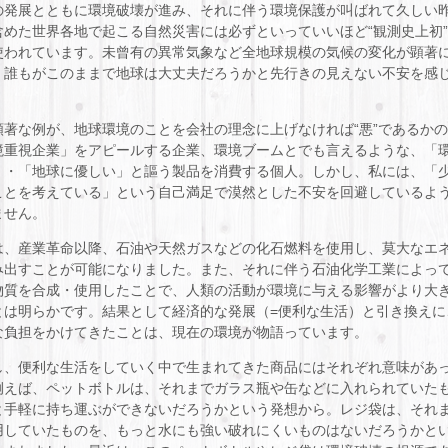
の発展とともに環境破壊が進み、それに伴う環境保護が叫ばれて久しい
含めた世界各地で起こる自然災害には必ずといっていいほど“観測史上初
使われています。未曾有の異常気象など全地球規模の気候の変化が顕著
、誰もがこのままで地球は大丈夫だろうかと先行きの見えない不安を感
顕著な例が、地球環境のことを会社の理念に上げなければ“悪”であるか
境重視企業」をアピールする企業、環境ブームとでも言えるような、「
」・「地球に優しい」と謳う製品を消費する個人。しかし、私には、「
ことを考えている」という自己満足で漠然とした不安を回避しているよ
ません。
は、産業革命以降、石油や天然ガスなどの化石燃料を使用し、莫大なエ
み出すことが可能になりました。また、それに伴う石油化学工業によっ
物質を合成・使用したことで、人類の活動が環境に与える影響がより大
とは明らかです。結果として経済的な発展（=便利な生活）と引き換えに
な負担をかけてきたことは、現在の環境が物語っています。
し、便利な生活をしていく中で生まれてきた商品にはそれぞれ意味があ
例えば、ペットボトルは、それまでガラス瓶や缶などに入れられていた
と手軽に持ち運ぶができないだろうかという発想から。レジ袋は、それ
用していたものを、もっと水にも強い破れにくいものはないだろうかと