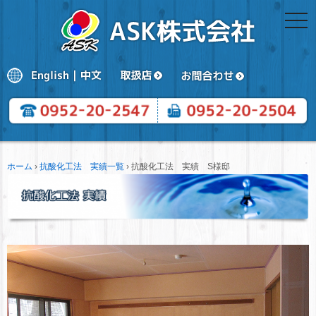
togg
navi
ホーム
›
抗酸化工法 実績一覧
›
抗酸化工法 実績 S様邸