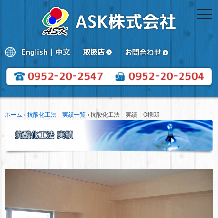
togg
navi
ホーム
›
抗酸化工法 実績一覧
›
抗酸化工法 実績 O様邸