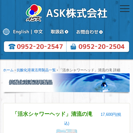
togg
navi
ホーム
›
抗酸化溶液活用製品一覧
›
「活水シャワーヘッド」清流の滝 詳細
「活水シャワーヘッド」清流の滝
17,600円(税
込)