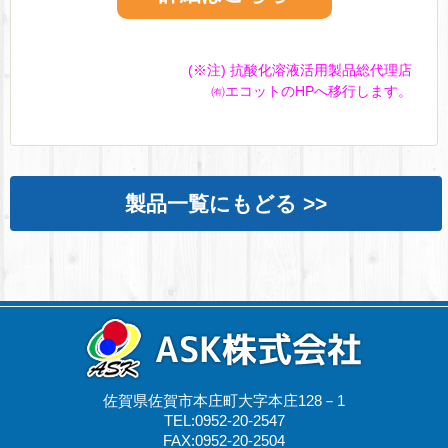
(※注) 抗酸化溶液活用製品総代理店
㈲エコットのHPへ移行します。
製品一覧にもどる >>
佐賀県佐賀市本庄町大字本庄128－1
TEL:0952-20-2547
FAX:0952-20-2504