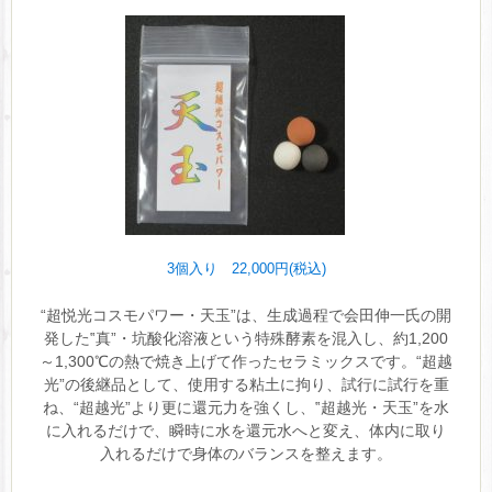
3個入り 22,000円(税込)
“超悦光コスモパワー・天玉”は、生成過程で会田伸一氏の開
発した‟真”・坑酸化溶液という特殊酵素を混入し、約1,200
～1,300℃の熱で焼き上げて作ったセラミックスです。“超越
光”の後継品として、使用する粘土に拘り、試行に試行を重
ね、“超越光”より更に還元力を強くし、‟超越光・天玉”を水
に入れるだけで、瞬時に水を還元水へと変え、体内に取り
入れるだけで身体のバランスを整えます。