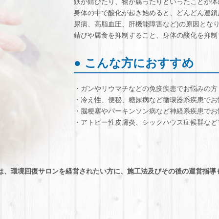
鉄が錆びたり、物が腐ったりといったことが体
身体の中で酸化が起き始めると、どんどん連鎖
尿病、高脂血圧、肝機能障害など)の原因とな
錆びや腐食を抑制すること、身体の酸化を抑制
● こんな方におすすめ
・ガンやリウマチなどの免疫疾患でお悩みの方
・冷え性、便秘、糖尿病など循環器系疾患でお
・脳梗塞やパーキンソン病など神経系疾患でお
・アトピー性皮膚炎、シックハウス症候群など
では、環境回復サロンを経営されたい方に、施工法及びその後の運営指導