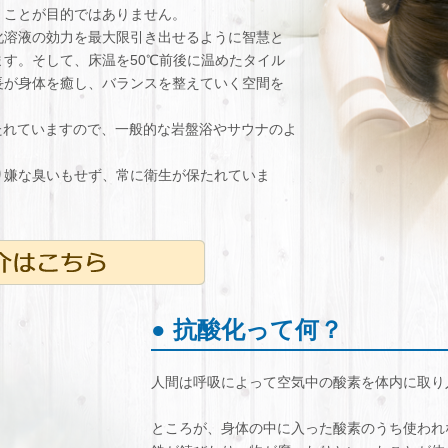
くことが目的ではありません。
化溶液の効力を最大限引き出せるように智慧と
す。そして、床温を50℃前後に温めたタイル
長が身体を癒し、バランスを整えていく空間を
保たれていますので、一般的な岩盤浴やサウナのよ
り嫌な臭いもせず、常に衛生が保たれていま
● 抗酸化って何？
人間は呼吸によって空気中の酸素を体内に取り
ところが、身体の中に入った酸素のうち使われ