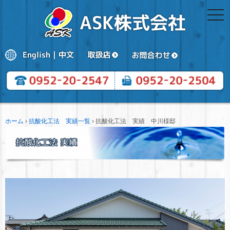
togg
navi
ホーム
›
抗酸化工法 実績一覧
›
抗酸化工法 実績 中川様邸