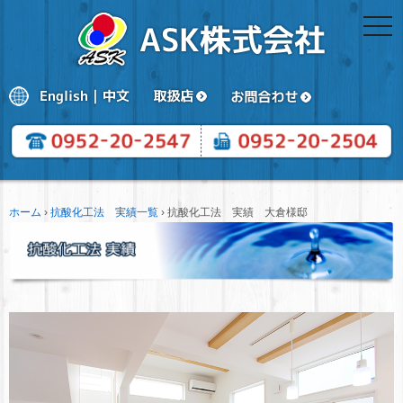
togg
navi
ホーム
›
抗酸化工法 実績一覧
›
抗酸化工法 実績 大倉様邸