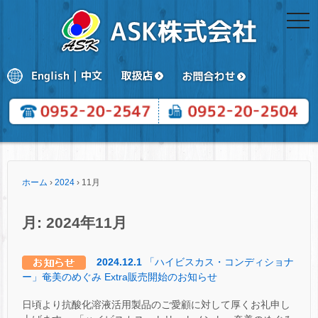
togg
navi
ホーム
›
2024
›
11月
月:
2024年11月
2024.12.1
「ハイビスカス・コンディショナ
ー」奄美のめぐみ Extra販売開始のお知らせ
日頃より抗酸化溶液活用製品のご愛顧に対して厚くお礼申し