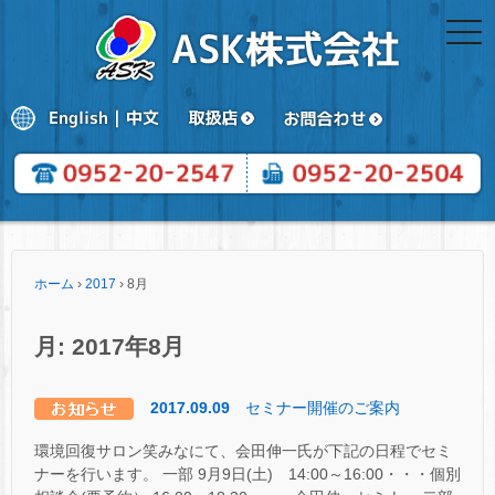
togg
navi
ホーム
›
2017
›
8月
月:
2017年8月
2017.09.09
セミナー開催のご案内
環境回復サロン笑みなにて、会田伸一氏が下記の日程でセミ
ナーを行います。 一部 9月9日(土) 14:00～16:00・・・個別