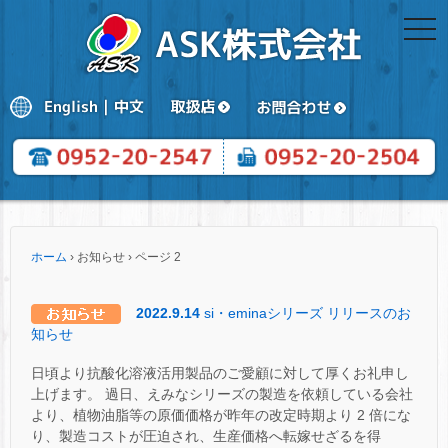
togg
navi
ホーム
›
お知らせ
›
ページ 2
2022.9.14
si・eminaシリーズ リリースのお
知らせ
日頃より抗酸化溶液活用製品のご愛顧に対して厚くお礼申し
上げます。 過日、えみなシリーズの製造を依頼している会社
より、植物油脂等の原価価格が昨年の改定時期より 2 倍にな
り、製造コストが圧迫され、生産価格へ転嫁せざるを得