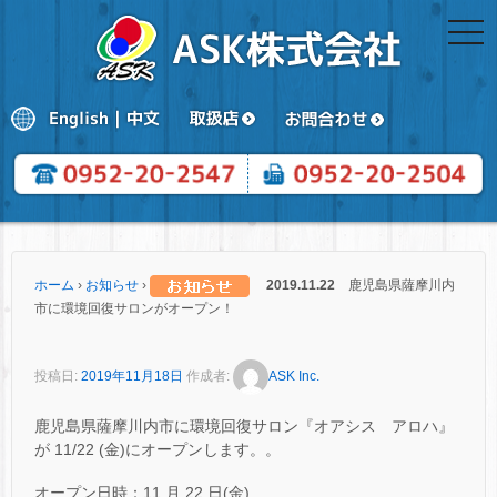
togg
navi
ホーム
›
お知らせ
›
2019.11.22
鹿児島県薩摩川内
市に環境回復サロンがオープン！
投稿日:
2019年11月18日
作成者:
ASK Inc.
鹿児島県薩摩川内市に環境回復サロン『オアシス アロハ』
が 11/22 (金)にオープンします。。
オープン日時：11 月 22 日(金)