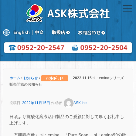
togg
navi
ホーム
›
お知らせ
›
2022.11.15
si・eminaシリーズ
販売開始のお知らせ
投稿日:
2022年11月15日
作成者:
ASK Inc.
日頃より抗酸化溶液活用製品のご愛顧に対して厚くお礼申し
上げます。
「万能粉石鹸」 si・emina、「Pure Soap」 si・emina99の販