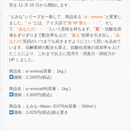
売を 11 月 25 日から開始します。
“えみな”シリーズを一新して、商品名も
“ si・emina ”
と変更し
ました。
‟ si ”
とは、アイヌ語で
‟真”
や
‟最も・・・”
、そし
て、
‟あなたの・・・”
という意味を持ちます。
‟真”
・抗酸化溶
液をぎりぎりまで配合率を上げ、
‟最も”
効果を引き出し、
‟あ
なたの”
笑顔がいつまでも続きますようにという思いを込めて
います。石鹸素材の配合も変え、抗酸化溶液の添加率を上げ
たことにより、これまで以上に洗浄力・消臭力・持続力が
UP しました。
商品名：si･emina(容量： 1kg )
価格：2,200円(税込)
商品名：si･emina99(容量： 1kg )
価格：3,300円(税込)
商品名：えみな–Water- EXTRA(容量： 500ml )
価格：3,025円(税込)据え置き