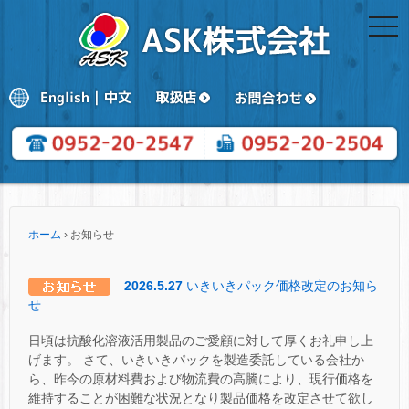
togg
navi
ホーム
›
お知らせ
2026.5.27
いきいきパック価格改定のお知ら
せ
日頃は抗酸化溶液活用製品のご愛顧に対して厚くお礼申し上
げます。 さて、いきいきパックを製造委託している会社か
ら、昨今の原材料費および物流費の高騰により、現行価格を
維持することが困難な状況となり製品価格を改定させて欲し