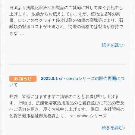
日頃より抗酸化溶液活用製品のご愛顧に対して厚くお礼申し
上げます。 以前からお伝えしていますが、植物油脂等の高
騰、ロシアのウクライナ侵攻以降の物価の高騰等により、石
鹸類の製造コストが圧迫され、従来の価格では製造が維持で
…
きな
続きを読む ›
2025.9.1
si・eminaシリーズの販売再開につ
いて
拝啓 皆様にはますますご清栄のこととお慶び申し上げま
す。 日頃は、抗酸化溶液活用製品のご愛顧並びに商品の普及
へご尽力を頂き、厚くお礼申し上げます。 過日、本社管轄の
…
佐賀県健康福祉部薬務課より、 si・emina シリーズ
続きを読む ›