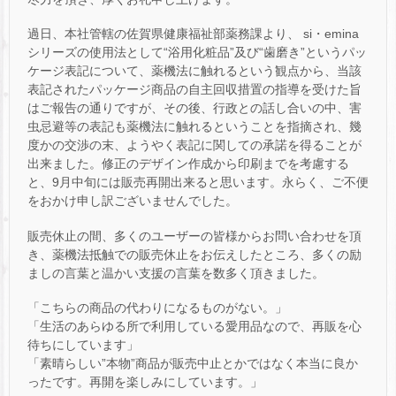
過日、本社管轄の佐賀県健康福祉部薬務課より、 si・emina
シリーズの使用法として“浴用化粧品”及び“歯磨き”というパッ
ケージ表記について、薬機法に触れるという観点から、当該
表記されたパッケージ商品の自主回収措置の指導を受けた旨
はご報告の通りですが、その後、行政との話し合いの中、害
虫忌避等の表記も薬機法に触れるということを指摘され、幾
度かの交渉の末、ようやく表記に関しての承諾を得ることが
出来ました。修正のデザイン作成から印刷までを考慮する
と、9月中旬には販売再開出来ると思います。永らく、ご不便
をおかけ申し訳ございませんでした。
販売休止の間、多くのユーザーの皆様からお問い合わせを頂
き、薬機法抵触での販売休止をお伝えしたところ、多くの励
ましの言葉と温かい支援の言葉を数多く頂きました。
「こちらの商品の代わりになるものがない。」
「生活のあらゆる所で利用している愛用品なので、再販を心
待ちにしています」
「素晴らしい”本物”商品が販売中止とかではなく本当に良か
ったです。再開を楽しみにしています。」