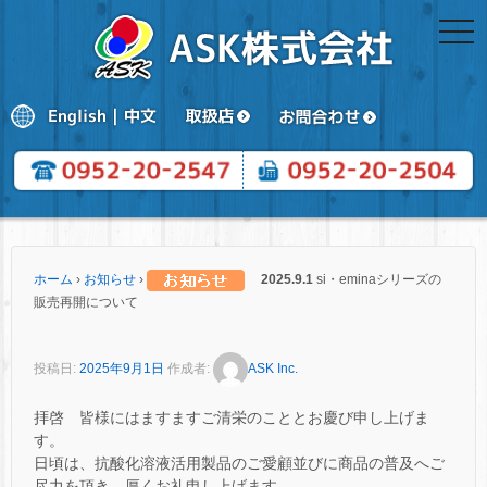
togg
navi
ホーム
›
お知らせ
›
2025.9.1
si・eminaシリーズの
販売再開について
投稿日:
2025年9月1日
作成者:
ASK Inc.
拝啓 皆様にはますますご清栄のこととお慶び申し上げま
す。
日頃は、抗酸化溶液活用製品のご愛顧並びに商品の普及へご
尽力を頂き、厚くお礼申し上げます。