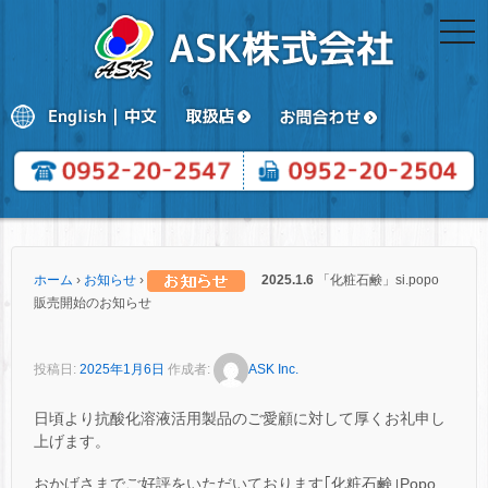
togg
navi
ホーム
›
お知らせ
›
2025.1.6
「化粧石鹸」si.popo
販売開始のお知らせ
投稿日:
2025年1月6日
作成者:
ASK Inc.
日頃より抗酸化溶液活用製品のご愛顧に対して厚くお礼申し
上げます。
おかげさまでご好評をいただいております｢化粧石鹸｣Popo