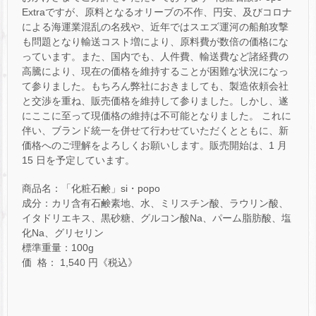
Extraですが、原料となるオリーブの不作、円安、及びコロナ
による海運業混乱の名残や、近年ではスエズ運河の船舶攻撃
も問題となり輸送コスト増により、原料費が数倍の価格にな
っています。また、国内でも、人件費、輸送費など諸経費の
高騰により、現在の価格を維持することが困難な状況になっ
て参りました。もちろん弊社におきましても、製造依頼会社
と交渉を重ね、販売価格を維持して参りました。しかし、遂
にここに至って現価格の維持は不可能となりました。 これに
伴い、ブランド統一を併せて行わせていただくとともに、新
価格へのご理解をよろしくお願いします。販売開始は、1 月
15 日を予定しています。
商品名：「化粧石鹸」si・popo
成分：カリ含有石鹸素地、水、ミリスチン酸、ラウリン酸、
イタドリエキス、黒砂糖、グルコン酸Na、パーム脂肪酸、塩
化Na、グリセリン
標準重量：100g
価 格： 1,540 円《税込》