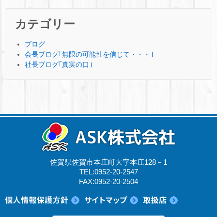
カテゴリー
ブログ
会長ブログ｢無限の可能性を信じて・・・｣
社長ブログ｢真実の口｣
佐賀県佐賀市本庄町大字本庄128－1
TEL:0952-20-2547
FAX:0952-20-2504