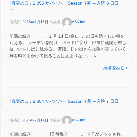
｢真実の口」2,355 サバイバー SeasonⅡ㊵ ～入院 8 日日 ⅰ
～
投稿日:
2026年7月16日
作成者:
ASK Inc.
前回の続き・・・。 2 月 14 日(金)。 この日も清々しい朝を
迎える。 カーテンを開け、ベッドに戻り、部屋に朝陽が差し
込むのをしばし眺める。 普段、日の出から太陽が昇っていく
…
様を時間をかけて観ることはあまりない。 ホ
続きを読む ›
｢真実の口」2,354 サバイバー SeasonⅡ㊴ ～入院 7 日日 ⅲ
～
投稿日:
2026年7月14日
作成者:
ASK Inc.
前回の続き・・・。 15 時過ぎ・・・。 ドアがノックされ