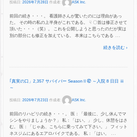
投稿日:
2026年7月28日
作成者:
ASK Inc.
前回の続き・・・。 看護師さんが驚いたのには理由があっ
た。 その時の私の上半身がこれである。 ☟ 〇首は修正させて
頂いた・・・（笑）。 これを公開しようと思ったのだが実は
…
別の部分にも修正を加えている。 本来はこちらである
続きを読む ›
｢真実の口」2,357 サバイバー SeasonⅡ㊷ ～入院 8 日日 ⅲ
～
投稿日:
2026年7月23日
作成者:
ASK Inc.
前回のリハビリの続き・・・。 医：「最後に、少し休んでマ
シンをやりましょうか？」 私：「はい。」 少し、休憩をはさ
む。 医：「じゃあ、こちらに乗ってみて下さい。」 フィット
…
ネスジムにあるエアロバイクである。 私：「はい。