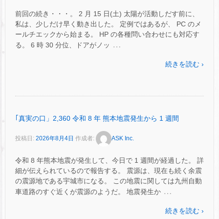
前回の続き・・・。 2 月 15 日(土) 太陽が活動しだす前に、
私は、少しだけ早く動き出した。 定例ではあるが、 PC のメ
ールチエックから始まる。 HP の各種問い合わせにも対応す
…
る。 6 時 30 分位、ドアがノッ
続きを読む ›
｢真実の口」2,360 令和 8 年 熊本地震発生から 1 週間
投稿日:
2026年8月4日
作成者:
ASK Inc.
令和 8 年熊本地震が発生して、今日で 1 週間が経過した。 詳
細が伝えられているので報告する。 震源は、現在も続く余震
の震源地である宇城市になる。 この地震に関しては九州自動
…
車道路のすぐ近くが震源のようだ。 地震発生か
続きを読む ›