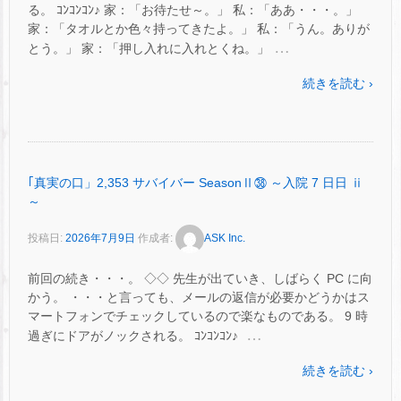
る。 ｺﾝｺﾝｺﾝ♪ 家：「お待たせ～。」 私：「ああ・・・。」
家：「タオルとか色々持ってきたよ。」 私：「うん。ありが
…
とう。」 家：「押し入れに入れとくね。」
続きを読む ›
｢真実の口」2,353 サバイバー SeasonⅡ㊳ ～入院 7 日日 ⅱ
～
投稿日:
2026年7月9日
作成者:
ASK Inc.
前回の続き・・・。 ◇◇ 先生が出ていき、しばらく PC に向
かう。 ・・・と言っても、メールの返信が必要かどうかはス
マートフォンでチェックしているので楽なものである。 9 時
…
過ぎにドアがノックされる。 ｺﾝｺﾝｺﾝ♪
続きを読む ›