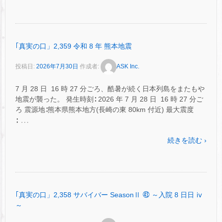
｢真実の口」2,359 令和 8 年 熊本地震
投稿日:
2026年7月30日
作成者:
ASK Inc.
7 月 28 日 16 時 27 分ごろ、酷暑が続く日本列島をまたもや
地震が襲った。 発生時刻∶ 2026 年 7 月 28 日 16 時 27 分ご
ろ 震源地∶熊本県熊本地方(長崎の東 80km 付近) 最大震度
…
∶
続きを読む ›
｢真実の口」2,358 サバイバー SeasonⅡ ㊸ ～入院 8 日日 ⅳ
～