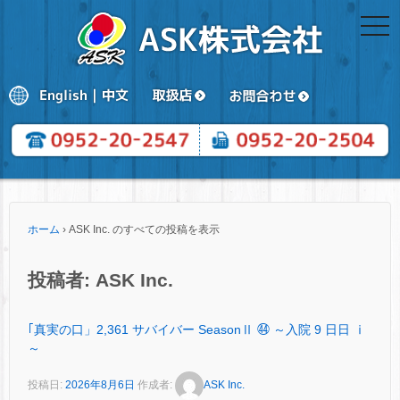
togg
navi
ホーム
›
ASK Inc. のすべての投稿を表示
投稿者:
ASK Inc.
｢真実の口」2,361 サバイバー SeasonⅡ ㊹ ～入院 9 日日 ⅰ
～
投稿日:
2026年8月6日
作成者:
ASK Inc.