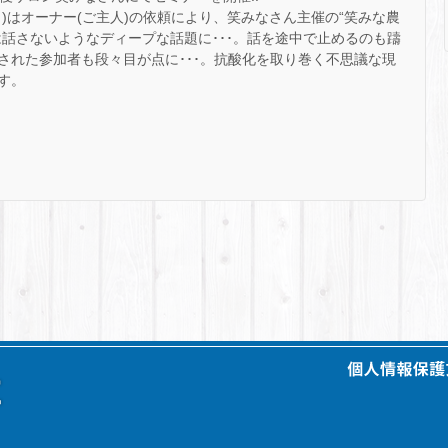
)はオーナー(ご主人)の依頼により、笑みなさん主催の“笑みな農
話さないようなディープな話題に･･･。話を途中で止めるのも躊
された参加者も段々目が点に･･･。抗酸化を取り巻く不思議な現
す。