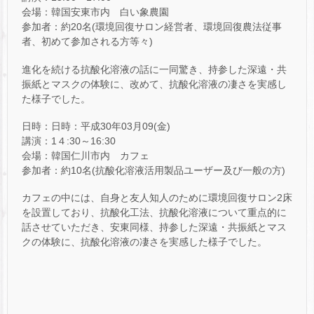
会場：韓国安東市内 白い象農園
参加者：約20名(環境回復サロン経営者、環境回復農法従事
者、初めて参加される方等々)
進化を続ける抗酸化溶液の話に一同驚き、持参した深遠・共
振紙とマスクの体験に、改めて、抗酸化溶液の凄さを実感し
た様子でした。
日時：日時：平成30年03月09(金)
講演：1４:30～16:30
会場：韓国仁川市内 カフェ
参加者：約10名(抗酸化溶液活用製品ユーザー及び一般の方)
カフェの中には、自身と友人知人のために環境回復サロン2床
を設置しており、抗酸化工法、抗酸化溶液について重点的に
話させていただき、安東同様、持参した深遠・共振紙とマス
クの体験に、抗酸化溶液の凄さを実感した様子でした。