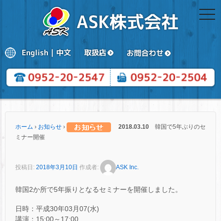
togg
navi
ホーム
›
お知らせ
›
2018.03.10
韓国で5年ぶりのセ
ミナー開催
投稿日:
2018年3月10日
作成者:
ASK Inc.
韓国2か所で5年振りとなるセミナーを開催しました。
日時：平成30年03月07(水)
講演：15:00～17:00