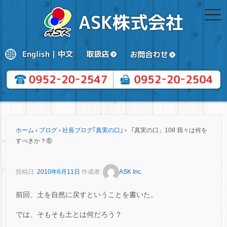
togg
navi
ホーム
›
ブログ
›
社長ブログ｢真実の口｣
›
「真実の口」108 我々は何を
すべきか？⑥
投稿日:
2010年6月11日
作成者:
ASK Inc.
前回、土を自然に戻すということを書いた。
では、そもそも土とは何だろう？