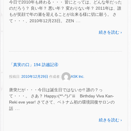
今日で2010年も終わる・・・ 皆にとっては、どんな年だった
のだろう？ 良い年？ 悪い年？ 変わりない年？ 2011年は、誰
もが笑顔で年の瀬を迎えることが出来る様に切に願う。 さ
…
て・・・、2010年12月23日。 ZEN
続きを読む ›
「真実の口」194 訪越記④
投稿日:
2010年12月29日
作成者:
ASK Inc.
唐突だが・・・今日は誕生日ではないか!! 誰の？っ
て・・・。 さあ？ Happy♪(*^-^)ﾉ”ⅲ Birthday Viva Kan-
Reki eve year! さてさて、ベトナム初の環境回復サロンの
…
話
続きを読む ›