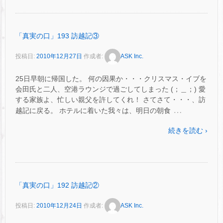
「真実の口」193 訪越記③
投稿日:
2010年12月27日
作成者:
ASK Inc.
25日早朝に帰国した。 何の因果か・・・クリスマス・イブを
会田氏と二人、空港ラウンジで過ごしてしまった (；＿；) 愛
する家族よ、忙しい親父を許してくれ！ さてさて・・・、訪
…
越記に戻る。 ホテルに着いた我々は、明日の朝食
続きを読む ›
「真実の口」192 訪越記②
投稿日:
2010年12月24日
作成者:
ASK Inc.