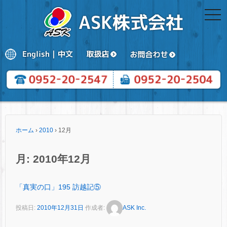
togg
navi
ホーム
›
2010
›
12月
月:
2010年12月
「真実の口」195 訪越記⑤
投稿日:
2010年12月31日
作成者:
ASK Inc.