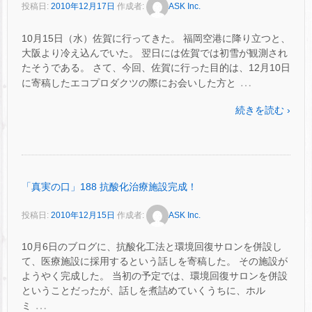
投稿日:
2010年12月17日
作成者:
ASK Inc.
10月15日（水）佐賀に行ってきた。 福岡空港に降り立つと、
大阪より冷え込んでいた。 翌日には佐賀では初雪が観測され
たそうである。 さて、今回、佐賀に行った目的は、12月10日
…
に寄稿したエコプロダクツの際にお会いした方と
続きを読む ›
「真実の口」188 抗酸化治療施設完成！
投稿日:
2010年12月15日
作成者:
ASK Inc.
10月6日のブログに、抗酸化工法と環境回復サロンを併設し
て、医療施設に採用するという話しを寄稿した。 その施設が
ようやく完成した。 当初の予定では、環境回復サロンを併設
ということだったが、話しを煮詰めていくうちに、ホル
…
ミ