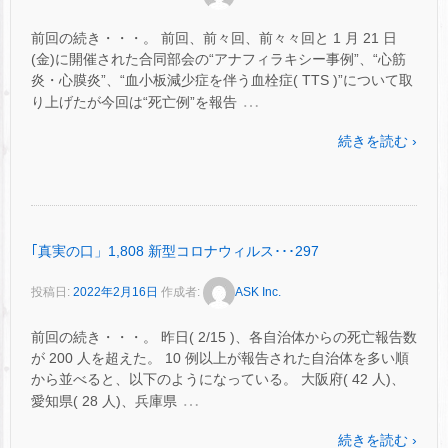
前回の続き・・・。 前回、前々回、前々々回と 1 月 21 日
(金)に開催された合同部会の“アナフィラキシー事例”、“心筋
炎・心膜炎”、“血小板減少症を伴う血栓症( TTS )”について取
…
り上げたが今回は“死亡例”を報告
続きを読む ›
｢真実の口」1,808 新型コロナウィルス･･･297
投稿日:
2022年2月16日
作成者:
ASK Inc.
前回の続き・・・。 昨日( 2/15 )、各自治体からの死亡報告数
が 200 人を超えた。 10 例以上が報告された自治体を多い順
から並べると、以下のようになっている。 大阪府( 42 人)、
…
愛知県( 28 人)、兵庫県
続きを読む ›