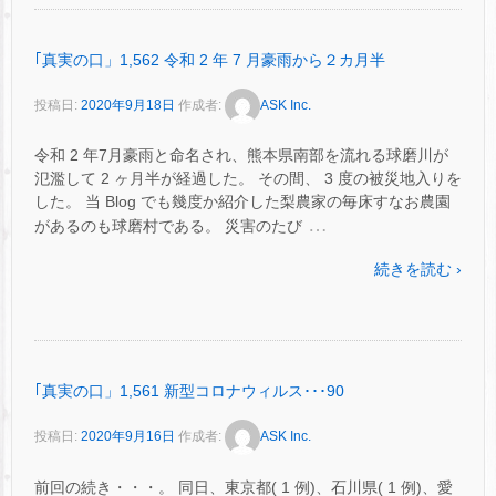
｢真実の口」1,562 令和 2 年 7 月豪雨から２カ月半
投稿日:
2020年9月18日
作成者:
ASK Inc.
令和 2 年7月豪雨と命名され、熊本県南部を流れる球磨川が
氾濫して 2 ヶ月半が経過した。 その間、 3 度の被災地入りを
した。 当 Blog でも幾度か紹介した梨農家の毎床すなお農園
…
があるのも球磨村である。 災害のたび
続きを読む ›
｢真実の口」1,561 新型コロナウィルス･･･90
投稿日:
2020年9月16日
作成者:
ASK Inc.
前回の続き・・・。 同日、東京都( 1 例)、石川県( 1 例)、愛