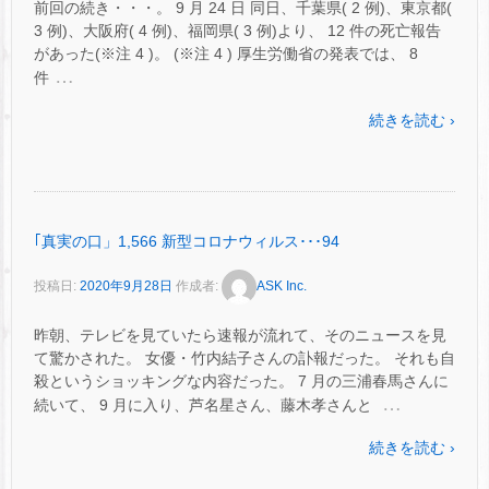
前回の続き・・・。 9 月 24 日 同日、千葉県( 2 例)、東京都(
3 例)、大阪府( 4 例)、福岡県( 3 例)より、 12 件の死亡報告
があった(※注 4 )。 (※注 4 ) 厚生労働省の発表では、 8
…
件
続きを読む ›
｢真実の口」1,566 新型コロナウィルス･･･94
投稿日:
2020年9月28日
作成者:
ASK Inc.
昨朝、テレビを見ていたら速報が流れて、そのニュースを見
て驚かされた。 女優・竹内結子さんの訃報だった。 それも自
殺というショッキングな内容だった。 7 月の三浦春馬さんに
…
続いて、 9 月に入り、芦名星さん、藤木孝さんと
続きを読む ›