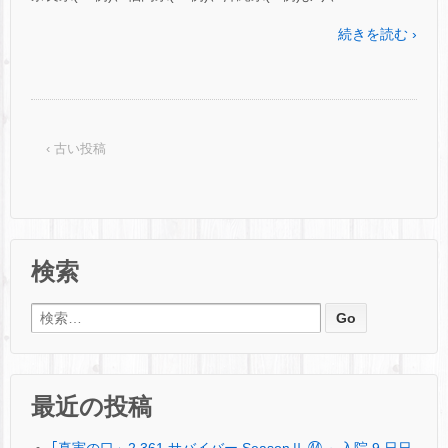
続きを読む ›
‹ 古い投稿
検索
検索:
最近の投稿
｢真実の口」2,361 サバイバー SeasonⅡ ㊹ ～入院 9 日日