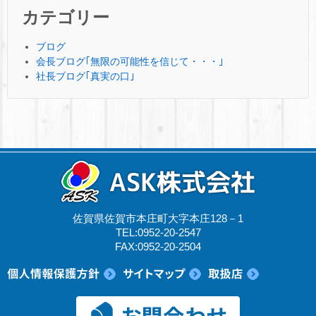
カテゴリー
ブログ
会長ブログ｢無限の可能性を信じて・・・｣
社長ブログ｢真実の口｣
佐賀県佐賀市本庄町大字本庄128－1
TEL:0952-20-2547
FAX:0952-20-2504