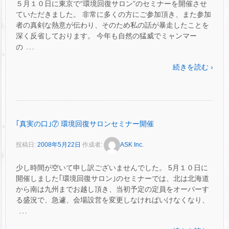
５月１０日に東京で“環境回復サロン”のセミナーを開催させ
ていただきました。 非常に多くの方にご参加頂き、また参加
者の真剣な熱意が伝わり、そのため私の話が暴走したことを
深く反省しております。 今年も自然の猛威でミャンマー
…
の
続きを読む ›
｢真実の口｣⑦ 環境回復サロンセミナー開催
投稿日:
2008年5月22日
作成者:
ASK Inc.
少し時間が空いて申し訳ございませんでした。 5月１０日に
開催しました｢環境回復サロン｣のセミナーでは、北は北海道
から南は九州までお越し頂き、当初予定の定員をオーバーす
る盛況で、急遽、会場設営を変更しなければいけなくなり、
…