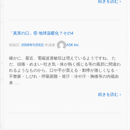
続きを読む ›
「真実の口」⑥ 地球温暖化？その4
投稿日:
2008年5月8日
作成者:
ASK Inc.
確かに、最近、電磁波過敏症は増えているようですね。 た
だ、頭痛・めまい･吐き気・体が熱く感じる等の風邪に間違わ
れるようなものから、口や手が震える・動悸が激しくなる・
不整脈・しびれ・呼吸困難・発汗・冷や汗・胸痛等の内蔵由
…
来
続きを読む ›