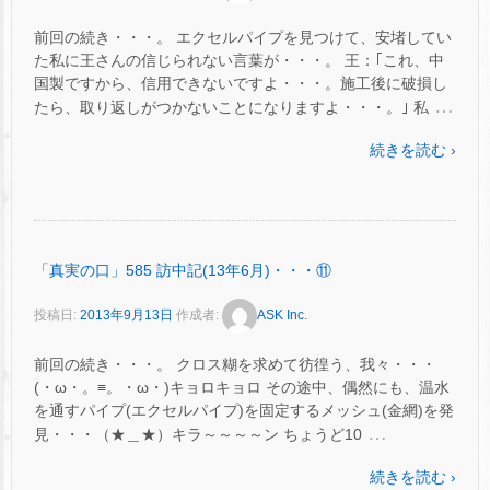
前回の続き・・・。 エクセルパイプを見つけて、安堵してい
た私に王さんの信じられない言葉が・・・。 王：｢これ、中
国製ですから、信用できないですよ・・・。施工後に破損し
…
たら、取り返しがつかないことになりますよ・・・。｣ 私
続きを読む ›
「真実の口」585 訪中記(13年6月)・・・⑪
投稿日:
2013年9月13日
作成者:
ASK Inc.
前回の続き・・・。 クロス糊を求めて彷徨う、我々・・・
(・ω・。≡。・ω・)キョロキョロ その途中、偶然にも、温水
を通すパイプ(エクセルパイプ)を固定するメッシュ(金網)を発
…
見・・・（★＿★）キラ～～～～ン ちょうど10
続きを読む ›