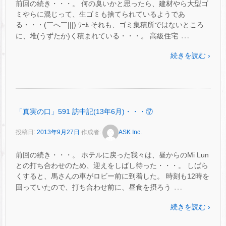
前回の続き・・・。 何の臭いかと思ったら、建材やら大型ゴ
ミやらに混じって、生ゴミも捨てられているようであ
る・・・(￣へ￣|||) ｳｰﾑ それも、ゴミ集積所ではないところ
…
に、堆(うずたか)く積まれている・・・。 高級住宅
続きを読む ›
「真実の口」591 訪中記(13年6月)・・・⑰
投稿日:
2013年9月27日
作成者:
ASK Inc.
前回の続き・・・。 ホテルに戻った我々は、昼からのMi Lun
との打ち合わせのため、迎えをしばし待った・・・。 しばら
くすると、馬さんの車がロビー前に到着した。 時刻も12時を
…
回っていたので、打ち合わせ前に、昼食を摂ろう
続きを読む ›