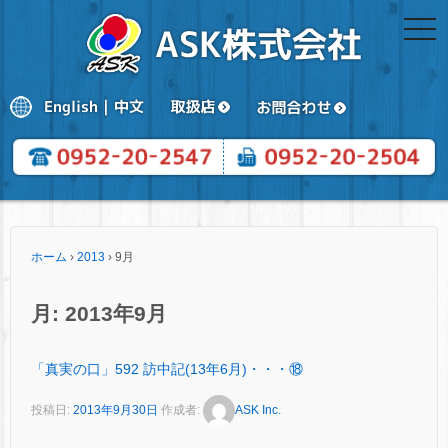
togg
navi
ホーム
›
2013
›
9月
月:
2013年9月
「真実の口」592 訪中記(13年6月)・・・⑱
投稿日:
2013年9月30日
作成者:
ASK Inc.