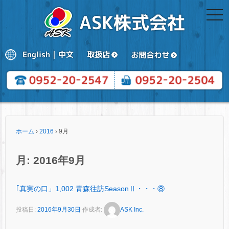
togg
navi
ホーム
›
2016
›
9月
月:
2016年9月
｢真実の口」1,002 青森往訪SeasonⅡ・・・⑧
投稿日:
2016年9月30日
作成者:
ASK Inc.