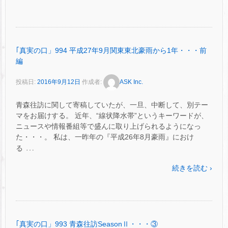
｢真実の口」994 平成27年9月関東東北豪雨から1年・・・前
編
投稿日:
2016年9月12日
作成者:
ASK Inc.
青森往訪に関して寄稿していたが、一旦、中断して、別テー
マをお届けする。 近年、“線状降水帯”というキーワードが、
ニュースや情報番組等で盛んに取り上げられるようになっ
た・・・。 私は、一昨年の『平成26年8月豪雨』におけ
…
る
続きを読む ›
｢真実の口」993 青森往訪SeasonⅡ・・・③