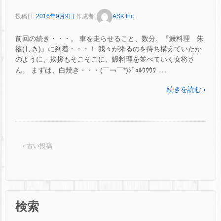
投稿日:
2016年9月9日
作成者:
ASK Inc.
前回の続き・・・。 車を走らせること、数分、『鰻料理 朱
禧(しき)』に到着・・・！ 我々が来るのを待ち構えていたか
のように、挨拶もそこそこに、鰻料理を並べていく女将さ
…
ん。 まずは、白焼き・・・(￣￢￣*)ｼﾞｭﾙｳｳｳｳ
続きを読む ›
‹ 古い投稿
検索