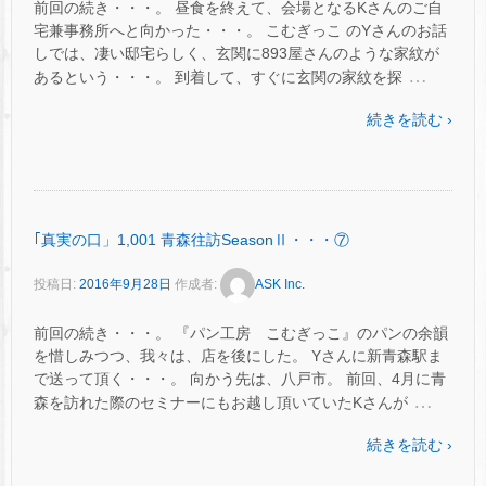
前回の続き・・・。 昼食を終えて、会場となるKさんのご自
宅兼事務所へと向かった・・・。 こむぎっこ のYさんのお話
しでは、凄い邸宅らしく、玄関に893屋さんのような家紋が
…
あるという・・・。 到着して、すぐに玄関の家紋を探
続きを読む ›
｢真実の口」1,001 青森往訪SeasonⅡ・・・⑦
投稿日:
2016年9月28日
作成者:
ASK Inc.
前回の続き・・・。 『パン工房 こむぎっこ』のパンの余韻
を惜しみつつ、我々は、店を後にした。 Yさんに新青森駅ま
で送って頂く・・・。 向かう先は、八戸市。 前回、4月に青
…
森を訪れた際のセミナーにもお越し頂いていたKさんが
続きを読む ›