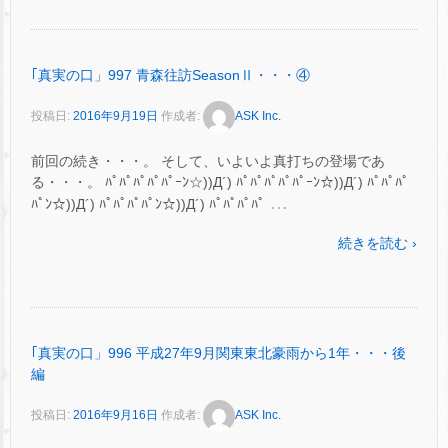
｢真実の口」997 青森往訪SeasonⅡ・・・④
投稿日:
2016年9月19日
作成者:
ASK Inc.
前回の続き・・・。 そして、いよいよ真打ちの登場であ
る・・・。 ﾊﾟﾊﾟﾊﾟﾊﾟﾊﾟｰﾝ☆))Д´) ﾊﾟﾊﾟﾊﾟﾊﾟﾊﾟｰﾝ☆))Д´) ﾊﾟﾊﾟﾊﾟ
…
ﾊﾟﾝ☆))Д´) ﾊﾟﾊﾟﾊﾟﾊﾟﾝ☆))Д´) ﾊﾟﾊﾟﾊﾟﾊﾟ
続きを読む ›
｢真実の口」996 平成27年9月関東東北豪雨から1年・・・後
編
投稿日:
2016年9月16日
作成者:
ASK Inc.