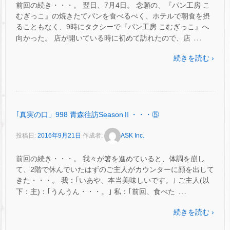
前回の続き・・・。 翌日、7月4日。 念願の、『パン工房 こ
むぎっこ』の焼きたてパンを食べるべく、ホテルで朝食を摂
ることもなく、9時にタクシーで『パン工房 こむぎっこ』へ
…
向かった。 店が開いている時に初めて訪れたので、店
続きを読む ›
｢真実の口」998 青森往訪SeasonⅡ・・・⑤
投稿日:
2016年9月21日
作成者:
ASK Inc.
前回の続き・・・。 我々が箸を進めていると、体調を崩し
て、2階で休んでいたはずのご主人がカウンターに顔を出して
きた・・・。 我：｢いあや、本当美味しいです。｣ ご主人(以
…
下：主)：｢うんうん・・・。｣ 私：｢前回、食べた
続きを読む ›