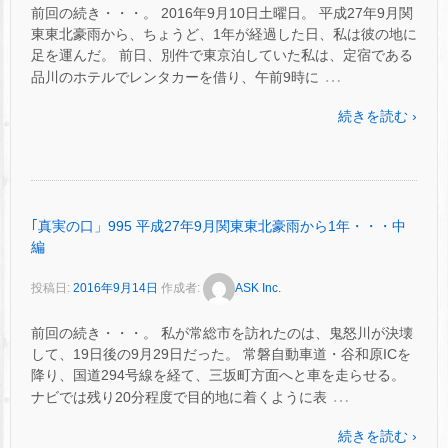
前回の続き・・・。 2016年9月10日土曜日。 平成27年9月関
東東北豪雨から、ちょうど、1年が経過した日、私は彼の地に
足を運んだ。 前日、別件で東京泊していた私は、定宿である
…
品川のホテルでレンタカーを借り、午前9時に
続きを読む ›
｢真実の口」995 平成27年9月関東東北豪雨から1年・・・中
編
投稿日:
2016年9月14日
作成者:
ASK Inc.
前回の続き・・・。 私が常総市を訪れたのは、鬼怒川が決壊
して、19日後の9月29日だった。 常磐自動車道・谷和原ICを
降り、国道294号線を経て、三坂町方面へと車を走らせる。
…
ナビでは残り20分程度で目的地に着くように表
続きを読む ›