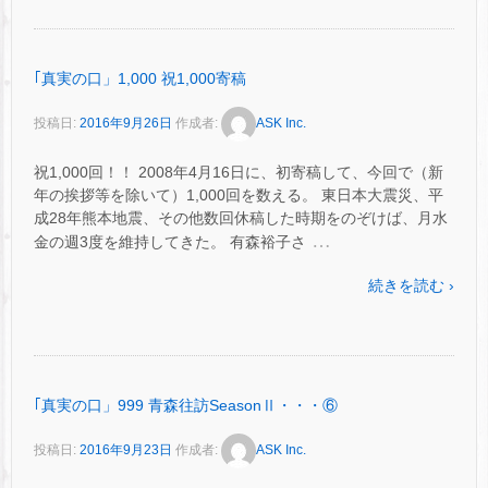
｢真実の口」1,000 祝1,000寄稿
投稿日:
2016年9月26日
作成者:
ASK Inc.
祝1,000回！！ 2008年4月16日に、初寄稿して、今回で（新
年の挨拶等を除いて）1,000回を数える。 東日本大震災、平
成28年熊本地震、その他数回休稿した時期をのぞけば、月水
…
金の週3度を維持してきた。 有森裕子さ
続きを読む ›
｢真実の口」999 青森往訪SeasonⅡ・・・⑥
投稿日:
2016年9月23日
作成者:
ASK Inc.