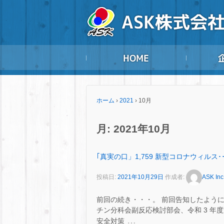
ホーム
›
2021
›
10月
月:
2021年10月
｢真実の口」1,759 新型コロナウィルス･･
投稿日:
2021年10月29日
作成者:
ASK Inc
前回の続き・・・。 前回告知したように、 
チン分科会副反応検討部会、令和 3 年
…
安全対策