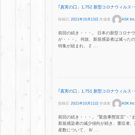
｢真実の口」1,752 新型コロナウィルス･･
投稿日:
2021年10月13日
作成者:
ASK Inc
前回の続き・・・。 日本の新型コロナ
が・・・。 何故、新規感染者は減ったのだろ
…
特集が組まれ、 2
｢真実の口」1,751 新型コロナウィルス･･
投稿日:
2021年10月11日
作成者:
ASK Inc
前回の続き・・・。 “緊急事態宣言”・“
新規感染者の減少傾向が続き、重症者、
…
産数について、 8/