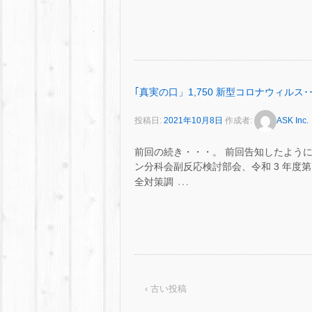
｢真実の口」1,750 新型コロナウィルス･･
投稿日:
2021年10月8日
作成者:
ASK Inc.
前回の続き・・・。 前回告知したように、 
ン分科会副反応検討部会、令和 3 年度
…
全対策調
‹ 古い投稿