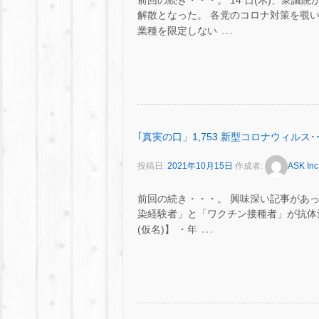
前回の続き・・・。 14 日(木)、衆議
解散となった。 各党のコロナ対策を覗い
…
業種を限定しない
｢真実の口」1,753 新型コロナウィルス･･
投稿日:
2021年10月15日
作成者:
ASK Inc
前回の続き・・・。 興味深い記事があったの
染経験者」と「ワクチン接種者」が抗体
…
(仮名)】 ・年