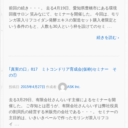
前回の続き・・・。 去る4月19日、愛知県豊橋市にある環境
回復サロン 笑みなにて、セミナーを開催した。 今回は、モリ
ンガ茶入りフコイダン発酵エキスの製造セット購入者限定と
…
いう条件のもと、人数も30人という枠を設けてのセミ
続きを読む ›
｢真実の口」817 ミトコンドリア育成会(仮称)セミナー そ
の①
投稿日:
2015年4月27日
作成者:
ASK Inc.
去る3月29日、有限会社さんらいす主催によるセミナーを開
催した。 ご存知とは思うが、有限会社さんらいすは弊社役員
の割貝氏の経営する米販売の会社である・・・。 セミナーの
主目的は、いきいきペールで作ったモリンガ茶入りフコ
…
イ