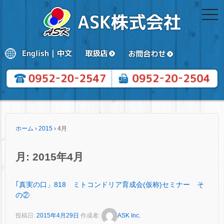
togg
navi
ホーム
›
2015
›
4月
月:
2015年4月
｢真実の口」818 ミトコンドリア育成会(仮称)セミナー そ
の②
投稿日:
2015年4月29日
作成者:
ASK Inc.