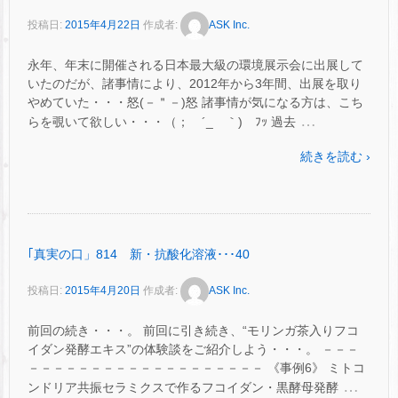
投稿日:
2015年4月22日
作成者:
ASK Inc.
永年、年末に開催される日本最大級の環境展示会に出展して
いたのだが、諸事情により、2012年から3年間、出展を取り
やめていた・・・怒(－＂－)怒 諸事情が気になる方は、こち
…
らを覗いて欲しい・・・（； ´_ゝ｀) ﾌｯ 過去
続きを読む ›
｢真実の口」814 新・抗酸化溶液･･･40
投稿日:
2015年4月20日
作成者:
ASK Inc.
前回の続き・・・。 前回に引き続き、“モリンガ茶入りフコ
イダン発酵エキス”の体験談をご紹介しよう・・・。 －－－
－－－－－－－－－－－－－－－－－－－ 《事例6》 ミトコ
…
ンドリア共振セラミクスで作るフコイダン・黒酵母発酵