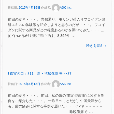
投稿日:
2015年4月15日
作成者:
ASK Inc.
前回の続き・・・。 告知通り、モリンガ茶入りフコイダン発
酵エキスの体験談を紹介しようと思うのだが・・・。 フコイ
ダンに関する商品がどの程度あるのかを調べてみた・・・＿
…
((ヾ(･ω･*)ｶﾀｶﾀ 楽〇市〇では、8,392件
続きを読む ›
｢真実の口」811 新・抗酸化溶液･･･37
投稿日:
2015年4月13日
作成者:
ASK Inc.
前回の続き・・・。 前回、私の娘の“非定型歯痛”に関する事
例をご紹介した・・・。 一昨日のことだが、中国天津から
も、歯の痛みに関する事例が届いた・・・(^-^)/ －－－－－
…
－－－－－－－－－－－－－－－－－ 昨晩歯痛で