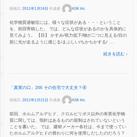
投稿日:
2011年1月24日
作成者:
ASK Inc.
化学物質過敏症には、様々な症状がある・・・ということ
を、前回寄稿した。 では、どんな症状があるのかを具体的に
見てみよう。 【目】 かすみ/視力低下/物が二つに見える/目の
…
前に光が走るように感じる/まぶしい/ちかちかする/
続きを読む ›
「真実の口」205 その住宅で大丈夫？④
投稿日:
2011年1月21日
作成者:
ASK Inc.
前回、ホルムアルデヒド、クロルピリポス以外の有害化学物
質に関しては、指針はあるものの規制はされていないという
ことを書いた。 では、建材メーカー各社は、今まで使ってい
たホルムアルデヒドの替わりに何を使用しだしたのだろう？