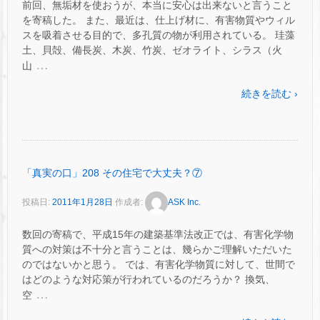
前回、無垢材を使おうが、本当に安心は出来ないと言うこと
を寄稿した。 また、最近は、仕上げ材に、有害物質やウィル
スを吸着させる目的で、多孔質の物が利用されている。 珪藻
土、貝殻、備長炭、木炭、竹炭、ゼオライト、シラス（火
…
山
続きを読む ›
「真実の口」208 その住宅で大丈夫？⑦
投稿日:
2011年1月28日
作成者:
ASK Inc.
数回の寄稿で、平成15年の建築基準法改正では、有害化学物
質への対策は不十分と言うことは、幾らかご理解いただいた
のではないかと思う。 では、有害化学物質に対して、世間で
はどのような対応策が行われているのだろうか？ 換気、
…
空