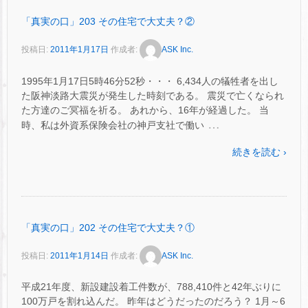
「真実の口」203 その住宅で大丈夫？②
投稿日:
2011年1月17日
作成者:
ASK Inc.
1995年1月17日5時46分52秒・・・ 6,434人の犠牲者を出し
た阪神淡路大震災が発生した時刻である。 震災で亡くなられ
た方達のご冥福を祈る。 あれから、16年が経過した。 当
…
時、私は外資系保険会社の神戸支社で働い
続きを読む ›
「真実の口」202 その住宅で大丈夫？①
投稿日:
2011年1月14日
作成者:
ASK Inc.
平成21年度、新設建設着工件数が、788,410件と42年ぶりに
100万戸を割れ込んだ。 昨年はどうだったのだろう？ 1月～6