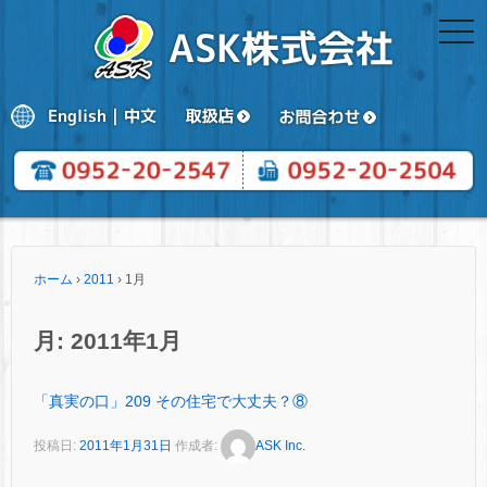
togg
navi
ホーム
›
2011
›
1月
月:
2011年1月
「真実の口」209 その住宅で大丈夫？⑧
投稿日:
2011年1月31日
作成者:
ASK Inc.