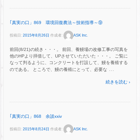
｢真実の口」869 環境回復農法～技術指導～⑨
投稿日:
2015年8月26日
作成者:
ASK Inc.
前回(8/21)の続き・・・。 前回、養鰻場の改修工事の写真を
他のHPより拝借して、UPさせていただいた・・・。 ご覧に
なって判るように、コンクリートを打設して、鰻を養殖する
…
のである。 ところで、鰻の養殖にとって、必要な
続きを読む ›
｢真実の口」868 余談xxiv
投稿日:
2015年8月24日
作成者:
ASK Inc.