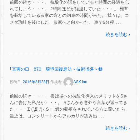
前回の続き・・・。 抗酸化の話をしていると時間の経過を忘
れてしまう・・・。 2時間ほどが経過していた・・・。 椎茸
を栽培している農家の方との約束の時間が来た。 我々は、コ
…
メダ珈琲を後にした、農家へと向かった。 車で5分程
続きを読む ›
｢真実の口」870 環境回復農法～技術指導～⑩
投稿日:
2015年8月28日
作成者:
ASK Inc.
前回の続き・・・。 養鰻場への抗酸化導入のメリットをSさ
んに告げた私だが・・・。 Sさんから意外な言葉が返ってき
た・・・Σ (´Д`ﾉ)ﾉ S：｢鰻の養殖をされている方に聞いたら、
…
最近は、コンクリートからアルカリが染み出
続きを読む ›