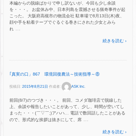
本編からの脱線ばかりで申し訳ないが、今回も少し余談
を・・・。 お盆休み中、日本列島を震撼させる猟奇事件が起
こった。 大阪府高槻市の物流会社 駐車場で8月13日(木)夜、
顔や手を粘着テープでぐるぐる巻きにされた少女とみら
…
れ
続きを読む ›
｢真実の口」867 環境回復農法～技術指導～⑧
投稿日:
2015年8月21日
作成者:
ASK Inc.
前回(8/7)のつづき・・・。 前回、コメダ珈琲店で脱線した
上、余談や報告したいことがあって、少し、時間が空いてし
まった・・・(￣▽￣;)アハハ… 電話で数回話したことがある
…
ので、形式的な挨拶は抜きにして、席
続きを読む ›