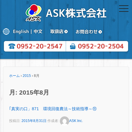
togg
navi
ホーム
›
2015
›
8月
月:
2015年8月
｢真実の口」871 環境回復農法～技術指導～⑪
投稿日:
2015年8月31日
作成者:
ASK Inc.