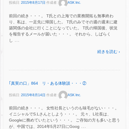
投稿日:
2015年8月17日
作成者:
ASK Inc.
前回の続き・・・。 T氏との上海での業務開拓も無事終わ
り、私は、一足先に帰国した。 T氏のみでその週の週末に建
築関係の会社に行くことになっていた。 T氏の帰国後、状況
を報告するメールが届いた・・・。 それから、しばらく
…
し
続きを読む ›
｢真実の口」864 リ・ある体験談・・・②
投稿日:
2015年8月14日
作成者:
ASK Inc.
前回の続き・・・。 女性社長というのも味毛がない・・・。
イニシャルでS.Lさんとしよう・・・。 元々、L社長は、
Googleに務めていたという・・・。 ご存知の方も多いと思う
…
が、中国では、2014年5月27日にGoog