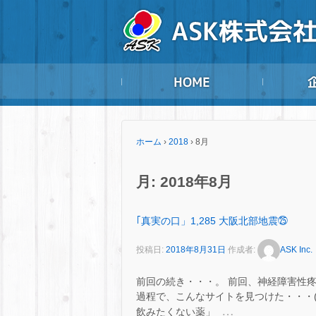
ホーム
›
2018
›
8月
月:
2018年8月
｢真実の口」1,285 大阪北部地震㉕
投稿日:
2018年8月31日
作成者:
ASK Inc.
前回の続き・・・。 前回、神経障害性疼痛
過程で、こんなサイトを見つけた・・・(
…
飲みたくない薬」