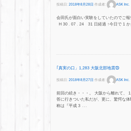
投稿日:
2018年8月28日
作成者:
ASK Inc.
会田氏が面白い実験をしていたのでご報告を・
H 30 . 07 . 24 31 日経過 ↑今
｢真実の口」1,283 大阪北部地震㉓
投稿日:
2018年8月27日
作成者:
ASK Inc.
前回の続き・・・。 大阪から離れて、 
答に行きついた私だが、更に、驚愕な体験を
…
称は『平成 3