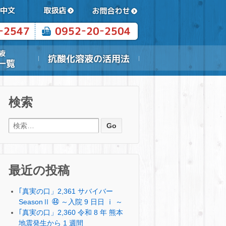
検索
検索:
最近の投稿
｢真実の口」2,361 サバイバー
SeasonⅡ ㊹ ～入院 9 日日 ⅰ ～
｢真実の口」2,360 令和 8 年 熊本
地震発生から 1 週間