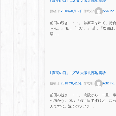
｢真実の口」1,279 大阪北部地震⑲
投稿日:
2018年8月17日
作成者:
ASK Inc.
前回の続き・・・。 診察室を出て、待合
～ん。」 私：「はい。」 受：「次回は、7 月
…
場
｢真実の口」1,278 大阪北部地震⑱
投稿日:
2018年8月15日
作成者:
ASK Inc.
前回の続き・・・。 病院から、一旦、事
へ向かう。 私：「佐々田ですけど、戻っ
…
んですね。近くのソファ