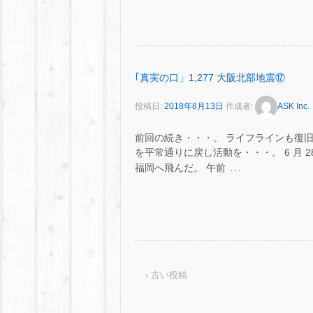
｢真実の口」1,277 大阪北部地震⑰
投稿日:
2018年8月13日
作成者:
ASK Inc.
前回の続き・・・。 ライフラインも復
を平常通りに戻し活動を・・・。 6 月 
…
福岡へ飛んだ。 午前
‹ 古い投稿