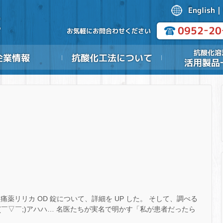
薬リリカ OD 錠について、詳細を UP した。 そして、調べる
￣▽￣;)アハハ… 名医たちが実名で明かす「私が患者だったら