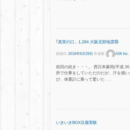
｢真実の口」1,284 大阪北部地震㉔
投稿日:
2018年8月29日
作成者:
ASK Inc.
前回の続き・・・。 西日本豪雨(平成 3
所で仕事をしていただのだが、汗を掻い
…
び、体重計に乗って驚いた
いきいきBOX豆腐実験