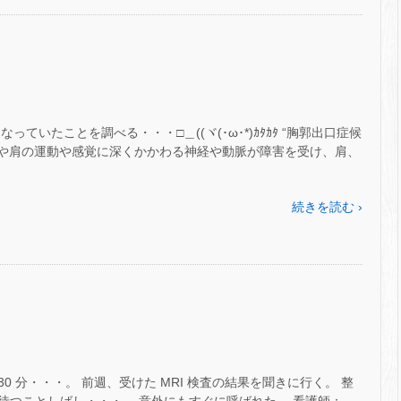
ていたことを調べる・・・□＿((ヾ(･ω･*)ｶﾀｶﾀ “胸郭出口症候
腕や肩の運動や感覚に深くかかわる神経や動脈が障害を受け、肩、
続きを読む ›
 時 30 分・・・。 前週、受けた MRI 検査の結果を聞きに行く。 整