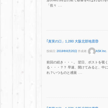
形外科の待合の前で順番を呼ばれるのを
…
「佐々
｢真実の口」1,280 大阪北部地震⑳
投稿日:
2018年8月20日
作成者:
ASK Inc.
前回の続き・・・。 翌日、ポストを覗
る・・・？？ 早速、開けてみると、中には
…
れ？いつものと感覚