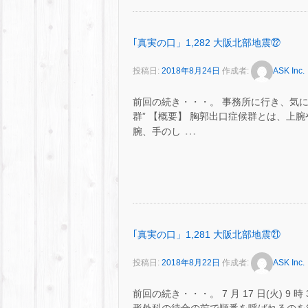
｢真実の口」1,282 大阪北部地震㉒
投稿日:
2018年8月24日
作成者:
ASK Inc.
前回の続き・・・。 事務所に行き、気になっ
群” 【概要】 胸郭出口症候群とは、上
…
腕、手のし
｢真実の口」1,281 大阪北部地震㉑
投稿日:
2018年8月22日
作成者:
ASK Inc.
前回の続き・・・。 7 月 17 日(火) 9