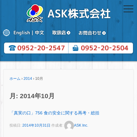
togg
navi
ホーム
›
2014
›
10月
月:
2014年10月
「真実の口」756 食の安全に関する再考・総括
投稿日:
2014年10月31日
作成者:
ASK Inc.