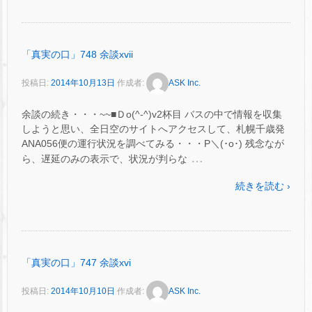
「真実の口」748 余談xvii
投稿日:
2014年10月13日
作成者:
ASK Inc.
余談の続き・・・~~■Ｄo(^-^)v2杯目 バスの中で情報を収集
しようと思い、全日空のサイトへアクセスして、札幌千歳発
ANA056便の運行状況を調べてみる・・・P＼(･o･) 残念なが
…
ら、遅延のみの表示で、状況が判らな
続きを読む ›
「真実の口」747 余談xvi
投稿日:
2014年10月10日
作成者:
ASK Inc.