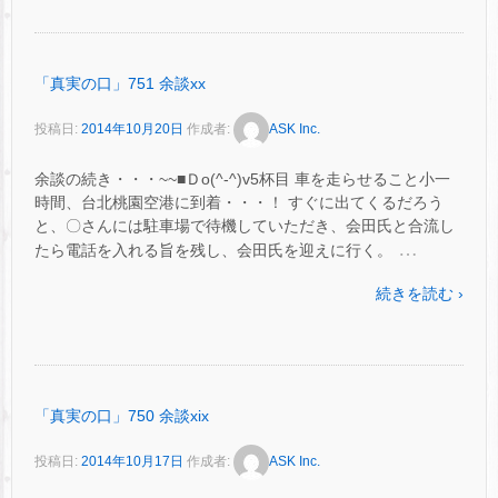
「真実の口」751 余談xx
投稿日:
2014年10月20日
作成者:
ASK Inc.
余談の続き・・・~~■Ｄo(^-^)v5杯目 車を走らせること小一
時間、台北桃園空港に到着・・・！ すぐに出てくるだろう
と、〇さんには駐車場で待機していただき、会田氏と合流し
…
たら電話を入れる旨を残し、会田氏を迎えに行く。
続きを読む ›
「真実の口」750 余談xix
投稿日:
2014年10月17日
作成者:
ASK Inc.