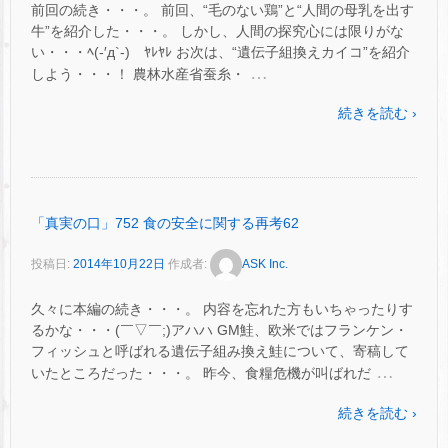
前回の続き・・・。 前回、“毛のない鶏”と“人間の母乳を出す
牛”を紹介した・・・。 しかし、人間の探究心には限りがな
い・・・ﾍ(-′д`-)ゝﾔﾚﾔﾚ お次は、“遺伝子組換えカイコ”を紹介
…
しよう・・・！ 農林水産省蚕糸・
続きを読む ›
「真実の口」752 食の安全に関する再考62
投稿日:
2014年10月22日
作成者:
ASK Inc.
久々に本編の続き・・・。 内容を忘れた方もいちゃったりす
るかな・・・(￣▽￣;)アハハ GM鮭、欧米ではフランケン・
フィッシュと呼ばれる遺伝子組み換え鮭について、寄稿して
…
いたところだった・・・。 昨今、食糧危機が叫ばれだ
続きを読む ›