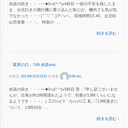
余談の続き・・・~~■Ｄo(^-^)v4杯目 一抹の不安を残したま
ま、台北行きの飛行機に乗り込んだ私だが、機内でも気が気
でなかった・・・(￣▽￣;)アハハ… 現地時間15:45、台北松
…
山空港着・・・。 時差が
続きを読む ›
「真実の口」749 余談xviii
投稿日:
2014年10月15日
作成者:
ASK Inc.
余談の続き・・・~~■Ｄo(^-^)v3杯目 受：｢申し訳ございませ
んが、出発が約1時間遅れたようで、到着が13時くらいにな
るようです・・・。｣ 工ｴｴｪｪ(´ﾛ｀ﾉ)ﾉｪｪｴｴ工 私：｢13時過ぎに
…
ついて、13時20分
続きを読む ›