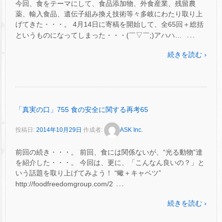
今回、食をテーマにして、食品添加物、外食産業、残留農
薬、輸入食品、遺伝子組み換え技術等々多岐にわたり取り上
げてきた・・・。 4月14日に寄稿を開始して、全65回＋総括
…
というものになってしまった・・・(￣▽￣;)アハハ…
続きを読む ›
「真実の口」755 食の安全に関する再考65
投稿日:
2014年10月29日
作成者:
ASK Inc.
前回の続き・・・。 前回、食には関係ないが、“光る動物”達
を紹介した・・・。 今回は、更に、「こんなん良いの？」と
いう話題を取り上げてみよう！ “蠍＋キャベツ”
…
http://foodfreedomgroup.com/2
続きを読む ›