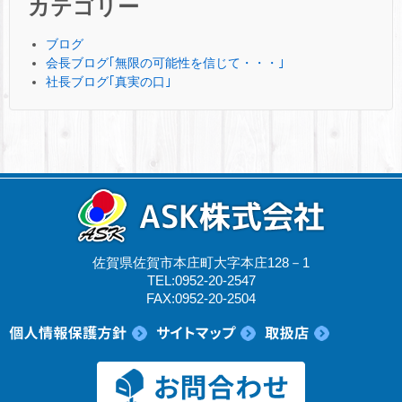
カテゴリー
ブログ
会長ブログ｢無限の可能性を信じて・・・｣
社長ブログ｢真実の口｣
佐賀県佐賀市本庄町大字本庄128－1
TEL:0952-20-2547
FAX:0952-20-2504