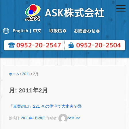
togg
navi
ホーム
›
2011
›
2月
月:
2011年2月
「真実の口」221 その住宅で大丈夫？⑳
投稿日:
2011年2月28日
作成者:
ASK Inc.