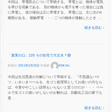
今回は、帯電防止について寄稿する。 帯電とは、物体が電気
を帯びる現象である。 別の物体から電子を奪った場合には負
に帯電し、逆の場合は正に帯電する。 帯電には、主に次の4
…
種類がある。 接触帯電・・・二つの物体が接触したとき
続きを読む ›
「真実の口」220 その住宅で大丈夫？⑲
投稿日:
2011年2月25日
作成者:
ASK Inc.
今回は生活悪臭の分解について寄稿する。 「不思議なバケ
ツ」いきいきペールを、生ゴミ処理用としてお使いの方なら
ば、今更ややこしい説明もいらないと思うのだが・・・ ペー
ルで生ゴミの臭いがしないのが解れば、抗酸化工法の家でも
…
悪
続きを読む ›