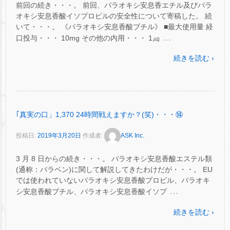
前回の続き・・・。 前回、パラオキシ安息香エチル及びパラ
オキシ安息香酸イソプロピルの安全性について寄稿した。 続
いて・・・。 《パラオキシ安息香酸ブチル》 ■最大使用量 経
…
口投与・・・ 10mg その他の内用・・・ 1㎍
続きを読む ›
｢真実の口」1,370 24時間戦えますか？(笑)・・・⑭
投稿日:
2019年3月20日
作成者:
ASK Inc.
3 月 8 日からの続き・・・。 パラオキシ安息香酸エステル類
(通称：パラベン)に関して解説してきたわけだが・・・。 EU
では使われていないパラオキシ安息香酸プロピル、パラオキ
…
シ安息香酸ブチル、パラオキシ安息香酸イソプ
続きを読む ›