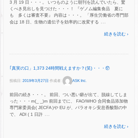
3 月 19 日・・・。 いつものように朝刊を読んでいたら、驚
くべき見出しを見つけた・・・！ 『ゲノム編集食品 夏に
も 多くは審査不要』 内容は・・・。 「厚生労働省の専門部
…
会は 18 日、生物の遺伝子を効率的に改変する
続きを読む ›
｢真実の口」1,373 24時間戦えますか？(笑)・・・⑰
投稿日:
2019年3月27日
作成者:
ASK Inc.
前回の続き・・・。 前回、つい悪い癖が出て、脱線してしま
った・・・m(_ _)m 前回までに、 FAO/WHO 合同食品添加物
専門家委員会( JECFA )や EU が、パラオキシ安息香酸類の中
…
で、 ADI ( 1 日許
続きを読む ›