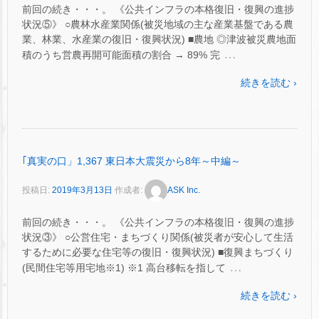
前回の続き・・・。 《公共インフラの本格復旧・復興の進捗
状況⑤》 ○農林水産業関係(被災地域の主な産業基盤である農
業、林業、水産業の復旧・復興状況) ■農地 ◎津波被災農地面
…
積のうち営農再開可能面積の割合 → 89% 完
続きを読む ›
｢真実の口」1,367 東日本大震災から8年～中編～
投稿日:
2019年3月13日
作成者:
ASK Inc.
前回の続き・・・。 《公共インフラの本格復旧・復興の進捗
状況③》 ○公営住宅・まちづくり関係(被災者が安心して生活
するために必要な住宅等の復旧・復興状況) ■復興まちづくり
…
(民間住宅等用宅地※1) ※1 高台移転を指して
続きを読む ›