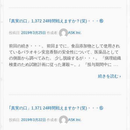
｢真実の口」1,372 24時間戦えますか？(笑)・・・⑯
投稿日:
2019年3月25日
作成者:
ASK Inc.
前回の続き・・・。 前回までに、食品添加物として使用され
ているパラオキシ安息香類の安全性について、医薬品として
の側面から調べてみた。 少し脱線するが・・・。 『病理組織
…
検査のため試験計画に従った屠殺～。』 『投与期間中に
続きを読む ›
｢真実の口」1,371 24時間戦えますか？(笑)・・・⑮
投稿日:
2019年3月22日
作成者:
ASK Inc.