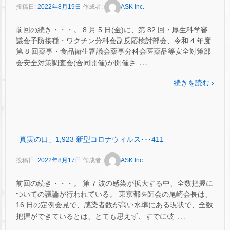
投稿日:
2022年8月19日
作成者:
ASK Inc.
前回の続き・・・。 8 月 5 日(金)に、第 82 回・厚生科学審
議会予防接種・ワクチン分科会副反応検討部会、令和 4 年度
第 8 回薬事・食品衛生審議会薬事分科会医薬品等安全対策部
…
会安全対策調査会(合同開催)が開催さ
続きを読む ›
｢真実の口」1,923 新型コロナウィルス･･･411
投稿日:
2022年8月17日
作成者:
ASK Inc.
前回の続き・・・。 第 7 波の感染が拡大する中、全数把握に
ついての議論が行われている。 東京都医師会の尾崎会長は、
16 日の定例会見で、感染者数が高い水準にある現状で、全数
…
把握ができているとは、とても思えず、すでに破