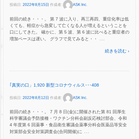
投稿日:
2022年8月15日
作成者:
ASK Inc.
前回の続き・・・。 第 7 波に入り、再三再四、重症化率は低
くても、軽症から急変して亡くなる人が増えるということを
口にしてきた。 確かに、第 5 波、第 6 波に比べると重症者の
…
増加ペースは遅い。 グラフで見てみると・・
続きを読む ›
｢真実の口」1,920 新型コロナウィルス･･･408
投稿日:
2022年8月12日
作成者:
ASK Inc.
前回の続き・・・。 7 月 8 日(金)に開催された第 81 回厚生
科学審議会予防接種・ワクチン分科会副反応検討部会、令和
4 年度第 6 回薬事・食品衛生審議会薬事分科会医薬品等安全
…
対策部会安全対策調査会(合同開催)に