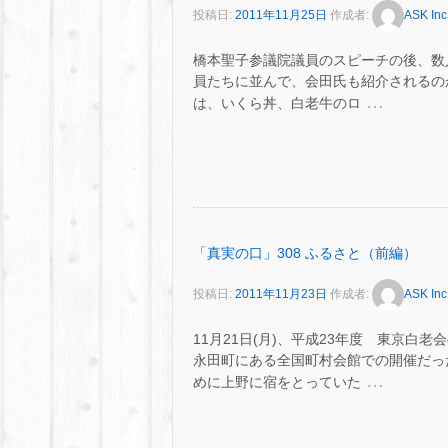
投稿日:
2011年11月25日
作成者:
ASK Inc
橋本聖子参議院議員のスピーチの後、数
員たちに並んで、会田氏も紹介されるのかと
…
は、いくら丼、白老牛のロ
「真実の口」308 ふるさと（前編）
投稿日:
2011年11月23日
作成者:
ASK Inc
11月21日(月)、平成23年度 東京白
永田町にある全国町村会館での開催だっ
…
めに上野に宿をとっていた