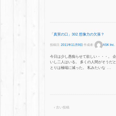
「真実の口」302 想像力の欠落？
投稿日:
2011年11月9日
作成者:
ASK Inc.
今日は少し愚痴らせて欲しい・・・。 
いし二人はいる。 多くの人間がそうだ
…
とりは極端に減った。 私みたいな
‹ 古い投稿