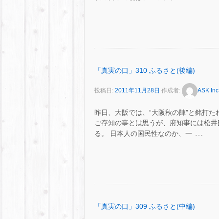
「真実の口」310 ふるさと(後編)
投稿日:
2011年11月28日
作成者:
ASK Inc
昨日、大阪では、“大阪秋の陣”と銘打た
ご存知の事とは思うが、府知事には松井
…
る。 日本人の国民性なのか、一
「真実の口」309 ふるさと(中編)