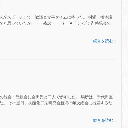
.
人がスピーチして、歓談＆食事タイムに移った。 桝添、橋本議
思っていたが・・・残念・・・( ゜A゜；)ﾏｼﾞｯ？ 懇親会で
続きを読む ›
.
老会の総会・懇親会に会田氏と二人で参加した。 場所は、千代田区
た。 その翌日、抗酸化工法研究会新潟の年次総会に出席するた
続きを読む ›