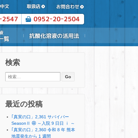
検索
検索:
最近の投稿
｢真実の口」2,361 サバイバー
SeasonⅡ ㊹ ～入院 9 日日 ⅰ ～
｢真実の口」2,360 令和 8 年 熊本
地震発生から 1 週間