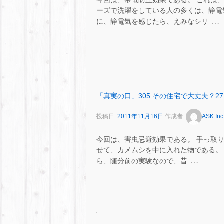
今回は、帯電防止効果である。 これは
ーズで洗濯をしている人の多くは、静電
…
に、静電気を感じたら、えみなシリ
「真実の口」305 その住宅で大丈夫？27
投稿日:
2011年11月16日
作成者:
ASK Inc
今回は、害虫忌避効果である。 手っ取
せて、カメムシを中に入れた物である。 
…
ら、随分前の実験なので、昔