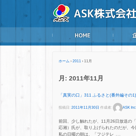
ホーム
›
2011
›
11月
月:
2011年11月
「真実の口」311 ふるさと(番外編その1
投稿日:
2011年11月30日
作成者:
ASK Inc
前回、少し触れたが、11月26日放送の
応湘）氏が、取り上げられたのだが、今
…
私の日曜の朝は、「フジテレ