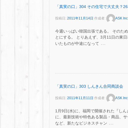
「真実の口」304 その住宅で大丈夫？26
投稿日:
2011年11月14日
作成者:
ASK Inc
今週いっぱい韓国出張である。 そのた
とにする。 とりあえず、3月11日の東日
…
いたものが中途になって
「真実の口」303 しんきん合同商談会
投稿日:
2011年11月11日
作成者:
ASK Inc
1月9日(水)に、福岡で開催された『し
に、最新技術や特色ある製品・商品、サ
…
など、新たなビジネスチャン