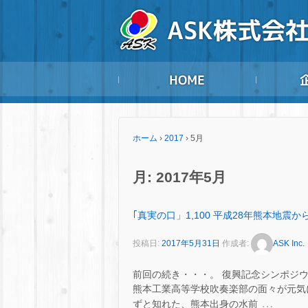
ホーム
›
2017
›
5月
月:
2017年5月
｢真実の口」1,100 平成28年熊本地震
投稿日:
2017年5月31日
作成者:
ASK Inc.
前回の続き・・・。 復興記念シンポジ
熊本工業高等学校吹奏楽部の面々が元気に
…
ずと知れた、熊本出身の水前