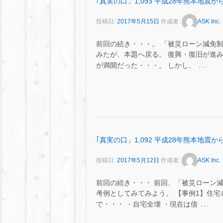
｢真実の口」1,093 平成28年熊本地震
投稿日:
2017年5月15日
作成者:
ASK Inc.
前回の続き・・・。 「被災ローン減免
みたが、本題へ戻る。 復興・復旧が進
…
が満開だった・・・。 しかし、
｢真実の口」1,092 平成28年熊本地震
投稿日:
2017年5月12日
作成者:
ASK Inc.
前回の続き・・・ 前回、「被災ローン
考例としてみてみよう。 【事例1】住宅
…
で・・・ ・自宅全壊 ・現在は借