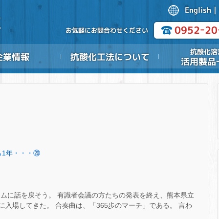
から1年・・・⑳
ウムに話を戻そう。 有識者会議の方たちの発表を終え、熊本県立
入場してきた。 合奏曲は、「365歩のマーチ」である。 言わ