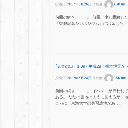
投稿日:
2017年5月26日
作成者:
ASK Inc.
前回の続き・・・。 前回、少し脱線した
『復興記念シンポジウム』に出席した。 – – 
｢真実の口」1,097 平成28年熊本地震
投稿日:
2017年5月24日
作成者:
ASK Inc.
前回の続き・・・。 イベントが行われ
ある。 ただの更地のように見えるが、
…
ころに、東海大学の実習農地があ