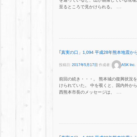
を通っていると、山が崩落している現場
…
至るところで見かけられる。
｢真実の口」1,094 平成28年熊本地震
投稿日:
2017年5月17日
作成者:
ASK Inc.
前回の続き・・・。 熊本城の復興状況
けられていた。 中を覗くと、国内外か
…
西熊本市長のメッセージは、