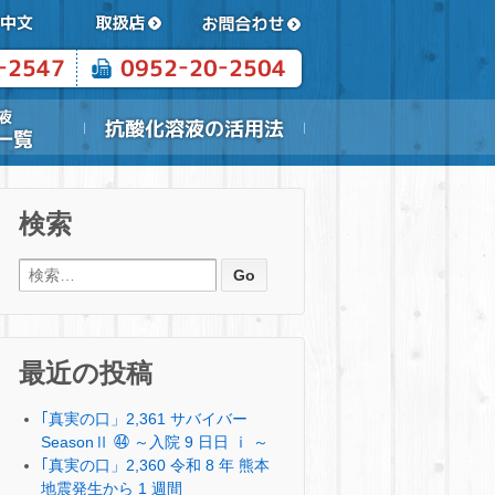
検索
検索:
最近の投稿
｢真実の口」2,361 サバイバー
SeasonⅡ ㊹ ～入院 9 日日 ⅰ ～
｢真実の口」2,360 令和 8 年 熊本
地震発生から 1 週間