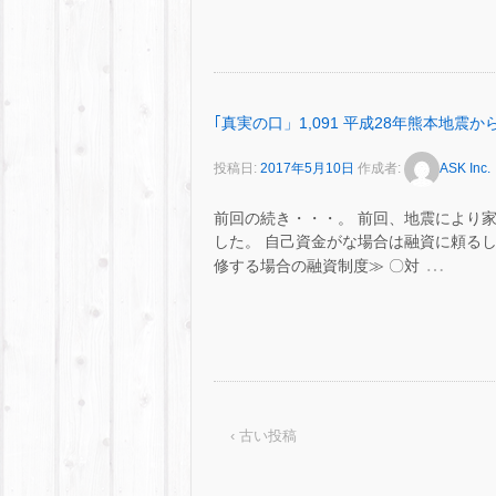
｢真実の口」1,091 平成28年熊本地震
投稿日:
2017年5月10日
作成者:
ASK Inc.
前回の続き・・・。 前回、地震により
した。 自己資金がな場合は融資に頼るし
…
修する場合の融資制度≫ 〇対
‹ 古い投稿