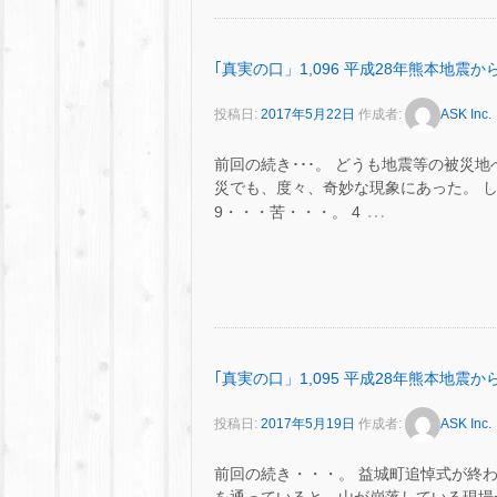
｢真実の口」1,096 平成28年熊本地震
投稿日:
2017年5月22日
作成者:
ASK Inc.
前回の続き･･･。 どうも地震等の被災
災でも、度々、奇妙な現象にあった。 
…
9・・・苦・・・。 4
｢真実の口」1,095 平成28年熊本地震
投稿日:
2017年5月19日
作成者:
ASK Inc.
前回の続き・・・。 益城町追悼式が終