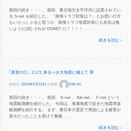
前回の続き・・・。 前回、東北地方太平洋沖に設置されてい
る S-net を紹介した。 「南海トラフ対策は？」とお思いの方
もいらっしゃると思うが、南海トラフ地震対策にも余念は無
…
いようだ(笑) それが DONET だ！！！！
続きを読む ›
｢真実の口」2,171 来るべき大地震に備えて ㉞
投稿日:
2024年5月15日
作成者:
ASK Inc.
前回の続き・・・。 前回、 K-net 、 Kik-net 、 F-net という
地震観測網を紹介した。 今回は、海溝海底で起きた地震津波
観測網を紹介する。 まず、東日本大震災で津波による被害が
…
甚大だったことを受けて整備
続きを読む ›