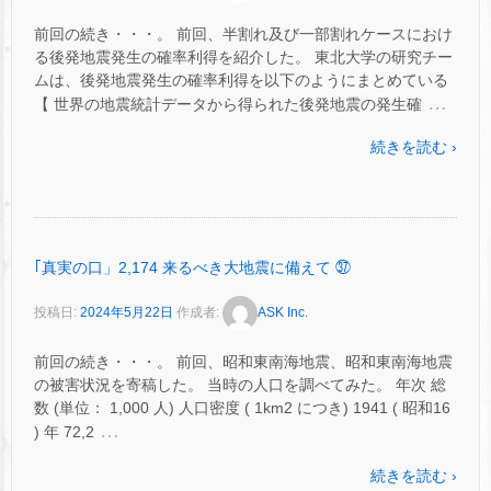
前回の続き・・・。 前回、半割れ及び一部割れケースにおけ
る後発地震発生の確率利得を紹介した。 東北大学の研究チー
ムは、後発地震発生の確率利得を以下のようにまとめている
…
【 世界の地震統計データから得られた後発地震の発生確
続きを読む ›
｢真実の口」2,174 来るべき大地震に備えて ㊲
投稿日:
2024年5月22日
作成者:
ASK Inc.
前回の続き・・・。 前回、昭和東南海地震、昭和東南海地震
の被害状況を寄稿した。 当時の人口を調べてみた。 年次 総
数 (単位： 1,000 人) 人口密度 ( 1km2 につき) 1941 ( 昭和16
…
) 年 72,2
続きを読む ›