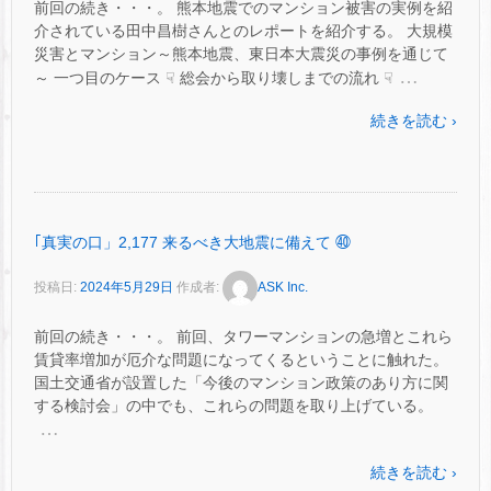
前回の続き・・・。 熊本地震でのマンション被害の実例を紹
介されている田中昌樹さんとのレポートを紹介する。 大規模
災害とマンション～熊本地震、東日本大震災の事例を通じて
…
～ 一つ目のケース ☟ 総会から取り壊しまでの流れ ☟
続きを読む ›
｢真実の口」2,177 来るべき大地震に備えて ㊵
投稿日:
2024年5月29日
作成者:
ASK Inc.
前回の続き・・・。 前回、タワーマンションの急増とこれら
賃貸率増加が厄介な問題になってくるということに触れた。
国土交通省が設置した「今後のマンション政策のあり方に関
する検討会」の中でも、これらの問題を取り上げている。
…
続きを読む ›