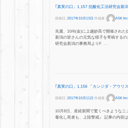
｢真実の口」1,157 抗酸化工法研究会新
投稿日:
2017年10月13日
作成者:
ASK Inc
先週、10/6(金)に上越妙高で開催さ
新潟の皆さんの元気な様子を寄稿するの
…
研究会新潟の事務局よりF
｢真実の口」1,156 「カンジダ・アウ
投稿日:
2017年10月11日
作成者:
ASK Inc
10月8日、産経新聞で驚くべきような
毒化し死者も、上陸警戒』 記事の内容は・・・ 