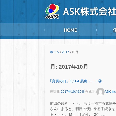
ホーム
›
2017
›
10月
月:
2017年10月
｢真実の口」1,164 愚痴・・・④
投稿日:
2017年10月30日
作成者:
ASK Inc
前回の続き・・・。 もう一泊する覚悟
さんによると、明日の便に乗る手続きを
…
る・・・。 M：「しかし、2ケ