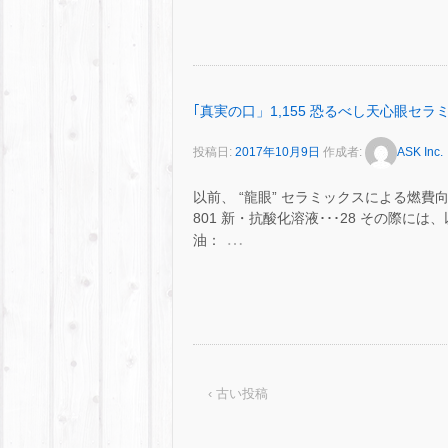
｢真実の口」1,155 恐るべし天心眼セラ
投稿日:
2017年10月9日
作成者:
ASK Inc.
以前、 “龍眼” セラミックスによる燃
801 新・抗酸化溶液･･･28 その際には
…
油：
‹ 古い投稿