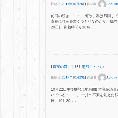
投稿日:
2017年10月25日
作成者:
ASK Inc
前回の続き・・・。 何故、私は帰国し
寄稿に詳細を書くつもりなのだが、抗酸化
…
20日)、到着時間が18時
｢真実の口」1,161 愚痴・・・①
投稿日:
2017年10月23日
作成者:
ASK Inc
10月22日午後8時(現地時間) 衆議院議
いている・・・。 一抹の不安を覚えた
…
日、10月20