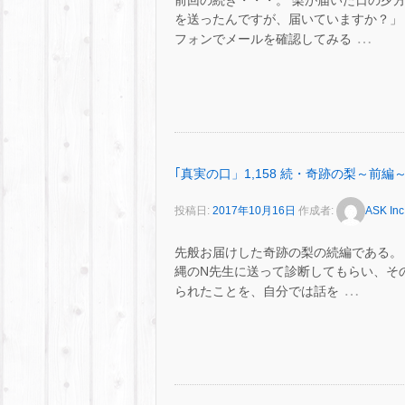
前回の続き・・・。 梨が届いた日の夕
を送ったんですが、届いていますか？」
…
フォンでメールを確認してみる
｢真実の口」1,158 続・奇跡の梨～前編
投稿日:
2017年10月16日
作成者:
ASK Inc
先般お届けした奇跡の梨の続編である。 
縄のN先生に送って診断してもらい、そ
…
られたことを、自分では話を