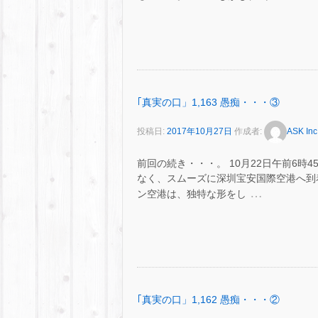
｢真実の口」1,163 愚痴・・・③
投稿日:
2017年10月27日
作成者:
ASK Inc
前回の続き・・・。 10月22日午前6時
なく、スムーズに深圳宝安国際空港へ到
…
ン空港は、独特な形をし
｢真実の口」1,162 愚痴・・・②