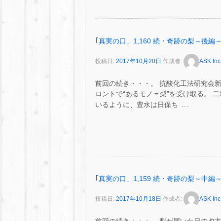
｢真実の口」1,160 続・奇跡の梨～後編
投稿日:
2017年10月20日
作成者:
ASK Inc
前回の続き・・・。 抗酸化工法研究会
ロントで“あるモノ＝梨”を受け取る。 
…
いるように、豊水は日保ち
｢真実の口」1,159 続・奇跡の梨～中編
投稿日:
2017年10月18日
作成者:
ASK Inc