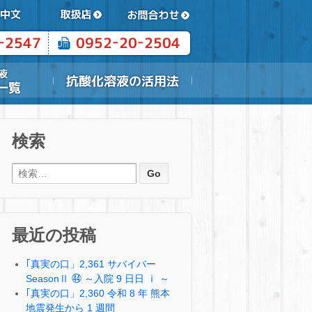
検索
検索:
最近の投稿
｢真実の口」2,361 サバイバー
SeasonⅡ ㊹ ～入院 9 日日 ⅰ ～
｢真実の口」2,360 令和 8 年 熊本
地震発生から 1 週間