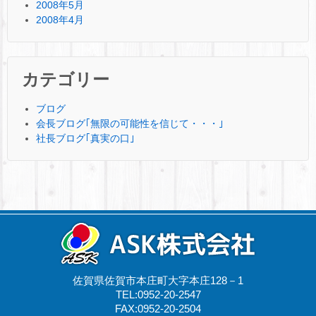
2008年5月
2008年4月
カテゴリー
ブログ
会長ブログ｢無限の可能性を信じて・・・｣
社長ブログ｢真実の口｣
佐賀県佐賀市本庄町大字本庄128－1
TEL:0952-20-2547
FAX:0952-20-2504