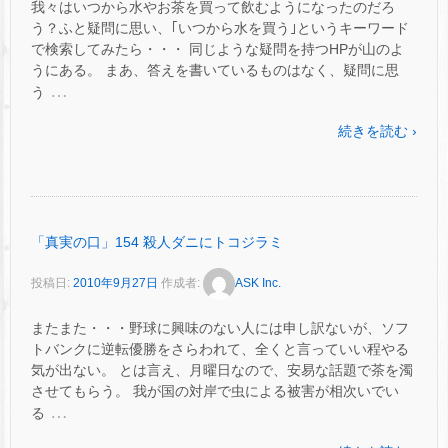
我々はいつから水やお茶を買って飲むようになったのだろ
う？ふと疑問に思い、｢いつから水を買う｣というキーワード
で検索してみたら・・・ 同じような疑問を持つHPが山のよ
うにある。 まあ、答えを書いているものはなく、疑問に思
…
う
続きを読む ›
「真実の口」154 殺人ダニにトコジラミ
投稿日:
2010年9月27日
作成者:
ASK Inc.
またまた・・・野球に興味のない人には申し訳ないが、ソフ
トバンクに逆転優勝をさらわれて、全くと言っていい程やる
気が出ない。 とは言え、月曜日なので、安易な話題で茶を濁
させてもらう。 我が国の対岸で虫による被害が相次いでい
…
る