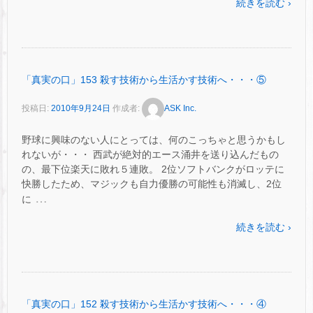
続きを読む ›
「真実の口」153 殺す技術から生活かす技術へ・・・⑤
投稿日:
2010年9月24日
作成者:
ASK Inc.
野球に興味のない人にとっては、何のこっちゃと思うかもし
れないが・・・ 西武が絶対的エース涌井を送り込んだもの
の、最下位楽天に敗れ５連敗。 2位ソフトバンクがロッテに
快勝したため、マジックも自力優勝の可能性も消滅し、2位
…
に
続きを読む ›
「真実の口」152 殺す技術から生活かす技術へ・・・④