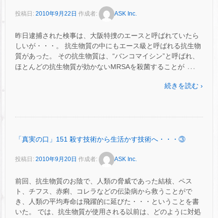
投稿日:
2010年9月22日
作成者:
ASK Inc.
昨日逮捕された検事は、大阪特捜のエースと呼ばれていたら
しいが・・・。 抗生物質の中にもエース級と呼ばれる抗生物
質があった。 その抗生物質は、“バンコマイシン”と呼ばれ、
…
ほとんどの抗生物質が効かないMRSAを殺菌することが
続きを読む ›
「真実の口」151 殺す技術から生活かす技術へ・・・③
投稿日:
2010年9月20日
作成者:
ASK Inc.
前回、抗生物質のお陰で、人類の脅威であった結核、ペス
ト、チフス、赤痢、コレラなどの伝染病から救うことがで
き、人類の平均寿命は飛躍的に延びた・・・ということを書
いた。 では、抗生物質が使用される以前は、どのように対処