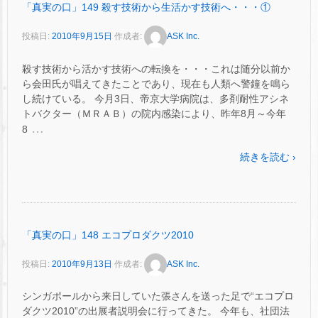
「真実の口」149 殺す技術から生活かす技術へ・・・①
投稿日:
2010年9月15日
作成者:
ASK Inc.
殺す技術から活かす技術への転換を・・・これは随分以前か
ら会田氏が唱えてきたことであり、現在も人類へ警鐘を鳴ら
し続けている。 今月3日、帝京大学病院は、多剤耐性アシネ
トバクター（ＭＲＡＢ）の院内感染により、昨年8月～今年
…
8
続きを読む ›
「真実の口」148 エコプロダクツ2010
投稿日:
2010年9月13日
作成者:
ASK Inc.
シンガポールから来日していた張さんを送った足で“エコプロ
ダクツ2010”の出展者説明会に行ってきた。 今年も、社団法