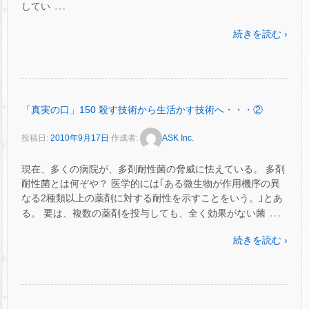
…
してい
続きを読む ›
「真実の口」150 殺す技術から生活かす技術へ・・・②
投稿日:
2010年9月17日
作成者:
ASK Inc.
現在、多くの病院が、多剤耐性菌の脅威に怯えている。 多剤
耐性菌とは何ぞや？ 医学的には｢ある微生物が作用機序の異
なる2種類以上の薬剤に対する耐性を示すことをいう。｣とあ
…
る。 要は、複数の薬剤を投与しても、全く効果がない菌
続きを読む ›