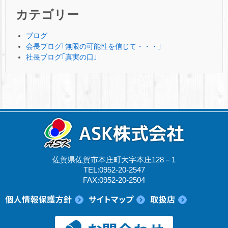
カテゴリー
ブログ
会長ブログ｢無限の可能性を信じて・・・｣
社長ブログ｢真実の口｣
佐賀県佐賀市本庄町大字本庄128－1
TEL:0952-20-2547
FAX:0952-20-2504