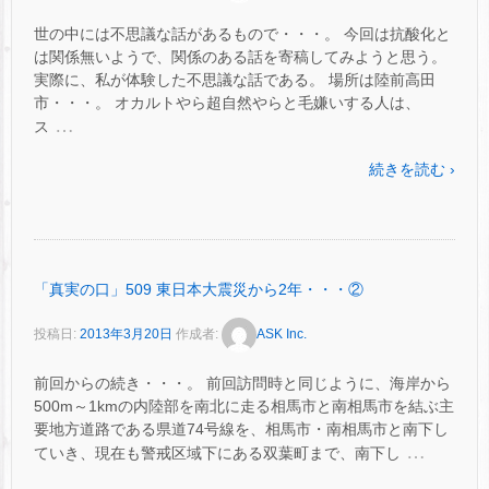
世の中には不思議な話があるもので・・・。 今回は抗酸化と
は関係無いようで、関係のある話を寄稿してみようと思う。
実際に、私が体験した不思議な話である。 場所は陸前高田
市・・・。 オカルトやら超自然やらと毛嫌いする人は、
…
ス
続きを読む ›
「真実の口」509 東日本大震災から2年・・・②
投稿日:
2013年3月20日
作成者:
ASK Inc.
前回からの続き・・・。 前回訪問時と同じように、海岸から
500m～1kmの内陸部を南北に走る相馬市と南相馬市を結ぶ主
要地方道路である県道74号線を、相馬市・南相馬市と南下し
…
ていき、現在も警戒区域下にある双葉町まで、南下し