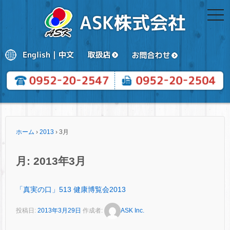
togg
navi
ホーム
›
2013
›
3月
月:
2013年3月
「真実の口」513 健康博覧会2013
投稿日:
2013年3月29日
作成者:
ASK Inc.