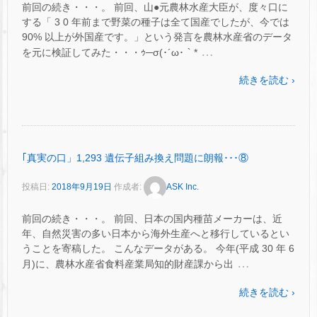
前回の続き・・・。 前回、山●元農林水産大臣が、度々口に
する「 3 0 年前まで野菜の種子は全て国産でしたが、今では
90% 以上が外国産です。」という発言を農林水産省のデータ
…
を元に検証してみた・・・ｩ─σ(･´ω･｀*
続きを読む ›
｢真実の口」1,293 遺伝子組み換え問題に朗報･･･⑧
投稿日:
2018年9月19日
作成者:
ASK Inc.
前回の続き・・・。 前回、日本の国内種苗メーカーは、近
年、自然災害の多い日本から海外生産へと移行しているとい
うことを寄稿した。 こんなデータがある。 今年(平成 30 年 6
…
月)に、農林水産省食料産業局知的財産課から出
続きを読む ›