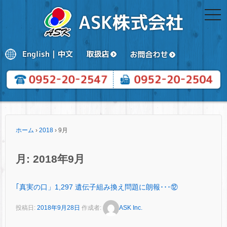
togg
navi
ホーム
›
2018
›
9月
月:
2018年9月
｢真実の口」1,297 遺伝子組み換え問題に朗報･･･⑫
投稿日:
2018年9月28日
作成者:
ASK Inc.