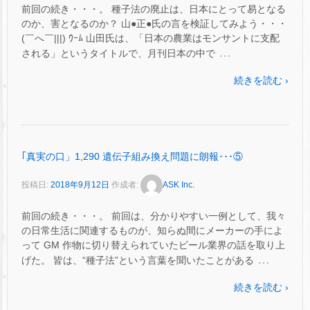
前回の続き・・・。 種子法の廃止は、日本にとって易となる
のか、害となるのか？ 山●正●氏の言を検証してみよう・・・
(￣へ￣|||) ｳｰﾑ 山田氏は、「日本の農業はモンサントに支配
…
される」というタイトルで、月刊日本の中で
続きを読む ›
｢真実の口」1,290 遺伝子組み換え問題に朗報･･･⑤
投稿日:
2018年9月12日
作成者:
ASK Inc.
前回の続き・・・。 前回は、分かりやすい一例として、我々
の日常生活に関連するものが、知らぬ間にメーカーの手によ
って GM 作物に切り替えられていたビール業界の話を取り上
…
げた。 皆は、“種子法”という言葉を聞いたことがある
続きを読む ›