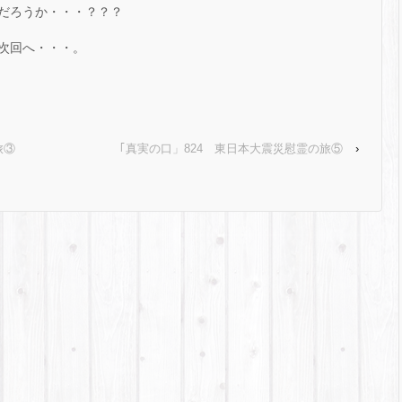
だろうか・・・？？？
次回へ・・・。
旅③
｢真実の口」824 東日本大震災慰霊の旅⑤
›