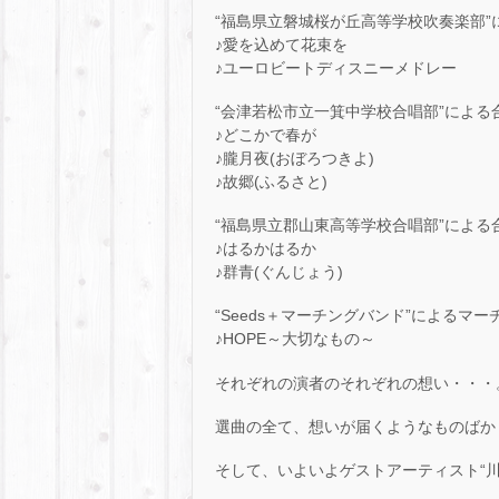
“福島県立磐城桜が丘高等学校吹奏楽部”
♪愛を込めて花束を
♪ユーロビートディスニーメドレー
“会津若松市立一箕中学校合唱部”による
♪どこかで春が
♪朧月夜(おぼろつきよ)
♪故郷(ふるさと)
“福島県立郡山東高等学校合唱部”による
♪はるかはるか
♪群青(ぐんじょう)
“Seeds＋マーチングバンド”によるマー
♪HOPE～大切なもの～
それぞれの演者のそれぞれの想い・・・
選曲の全て、想いが届くようなものばか
そして、いよいよゲストアーティスト“