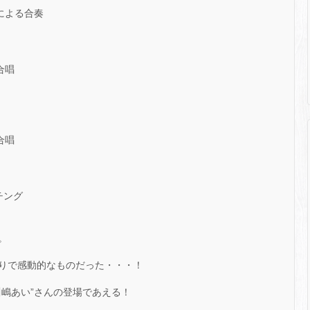
による合奏
合唱
合唱
チング
。
りで感動的なものだった・・・！
川嶋あい”さんの登場であえる！