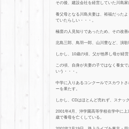
その後、建設会社を経営していた川島家
養父母となる川島夫妻は、裕福だったよ
ていたらしい・・・。
極度の人見知りであったため、その改善
北島三郎、鳥羽一郎、山川豊など、演歌
しかし、10歳の頃、父が他界し母が経
この頃、自身が夫妻の子ではなく養女で
いう・・・。
中学に入りあるコンクールでスカウトされ
ーを果たす。
しかし、CDはほとんど売れず、スナッ
2001年4月、沖学園高等学校在学中に
歳で養母を亡くしている。
2002年2月19日、路上ライブを東京・