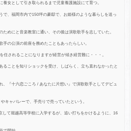
に養女として引き取られるまで児童養護施設にて育つ。
うで、福岡市内で150坪の豪邸で、お姫様のような暮らしを送っ
のためにと音楽教室に通い、その後は演歌歌手を志していた。
歌手の公演の前座を務めたこともあったらしい。
営を任されることになりますが経営が傾き経営難に・・・。
あることを知りショックを受け、しばらく、立ち直れなかったと
、『十六恋ごころ / あなたに片想い』で演歌歌手としてデビュ
クやキャバレーで、手売りで売っていたという。
上京して堀越高等学校に入学するが、追い打ちをかけるように、16
四谷で開始。