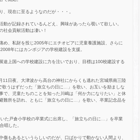
り、現在に至るようなのだが・・・。
活動が記録されているんどえ、興味があったら覗いて欲しい。
の社会貢献活動は凄い！
痛め、私財を投じ2005年にエチオピアに児童養護施設、さらに
、2008年にはカンボジアの学校建設を支援。
展途上国への学校建設に力を注いでおり、目標は100校建設する
3月11日夜、大津波から高台の神社にからくも逃れた宮城県南三陸
式で歌うはずだった「旅立ちの日に…」を歌い、お互いを励ましな
事で、児童たちのことを知った川嶋は「何か力になりたい」と休
避難所を訪れ、ともに「旅立ちの日に…」を歌い、卒業記念品を
っていた戸倉小学校の卒業式に出席し、「旅立ちの日に…」を卒業
で合唱した。
中傷もあるというらしいのだが、口ばかりで動かない人間より、