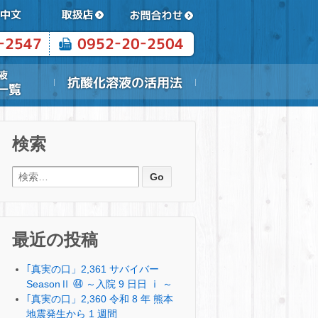
検索
検索:
最近の投稿
｢真実の口」2,361 サバイバー
SeasonⅡ ㊹ ～入院 9 日日 ⅰ ～
｢真実の口」2,360 令和 8 年 熊本
地震発生から 1 週間