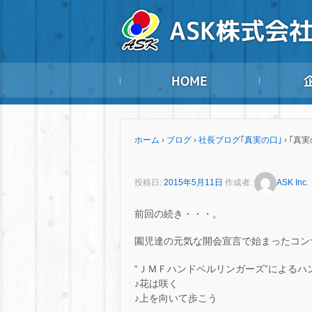
ホーム
›
ブログ
›
社長ブログ｢真実の口｣
›
｢真実
投稿日:
2015年5月11日
作成者:
ASK Inc.
前回の続き・・・。
園児達の元気な開会宣言で始まったコン
“ＪＭＦハンドベルリンガーズ”によるハ
♪花は咲く
♪上を向いて歩こう