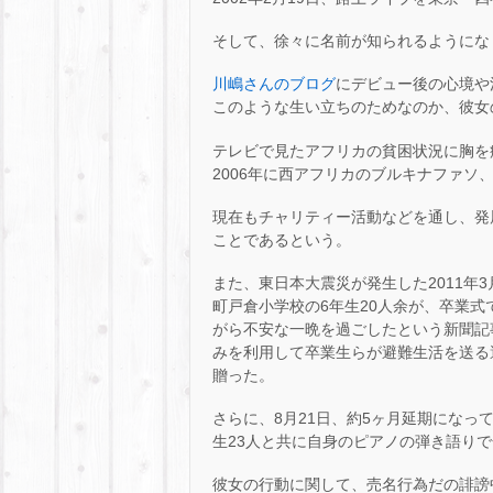
そして、徐々に名前が知られるようにな
川嶋さんのブログ
にデビュー後の心境や
このような生い立ちのためなのか、彼女
テレビで見たアフリカの貧困状況に胸を
2006年に西アフリカのブルキナファソ
現在もチャリティー活動などを通し、発
ことであるという。
また、東日本大震災が発生した2011年
町戸倉小学校の6年生20人余が、卒業
がら不安な一晩を過ごしたという新聞記
みを利用して卒業生らが避難生活を送る
贈った。
さらに、8月21日、約5ヶ月延期にな
生23人と共に自身のピアノの弾き語り
彼女の行動に関して、売名行為だの誹謗