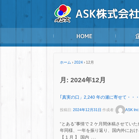
ホーム
›
2024
›
12月
月:
2024年12月
｢真実の口」2,240 年の瀬に寄せて・・
投稿日:
2024年12月31日
作成者:
ASK Inc
“とある”事情で 2 ケ月間休稿させてい
年同様、一年を振り返り、国内外におけ
…
【 1 月 】 国内