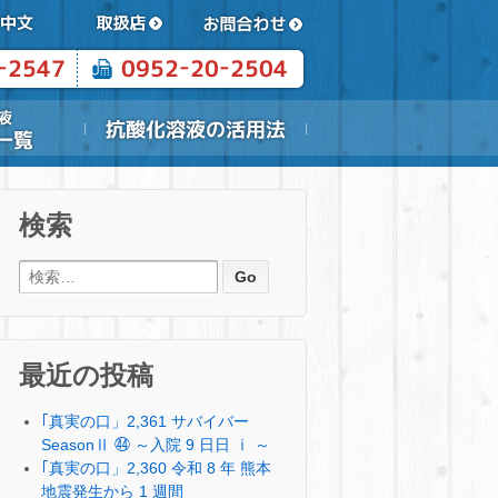
検索
検索:
最近の投稿
｢真実の口」2,361 サバイバー
SeasonⅡ ㊹ ～入院 9 日日 ⅰ ～
｢真実の口」2,360 令和 8 年 熊本
地震発生から 1 週間